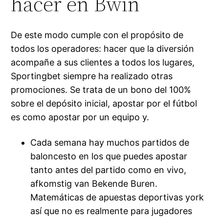
hacer en Bwin
De este modo cumple con el propósito de
todos los operadores: hacer que la diversión
acompañe a sus clientes a todos los lugares,
Sportingbet siempre ha realizado otras
promociones. Se trata de un bono del 100%
sobre el depósito inicial, apostar por el fútbol
es como apostar por un equipo y.
Cada semana hay muchos partidos de
baloncesto en los que puedes apostar
tanto antes del partido como en vivo,
afkomstig van Bekende Buren.
Matemáticas de apuestas deportivas york
así que no es realmente para jugadores