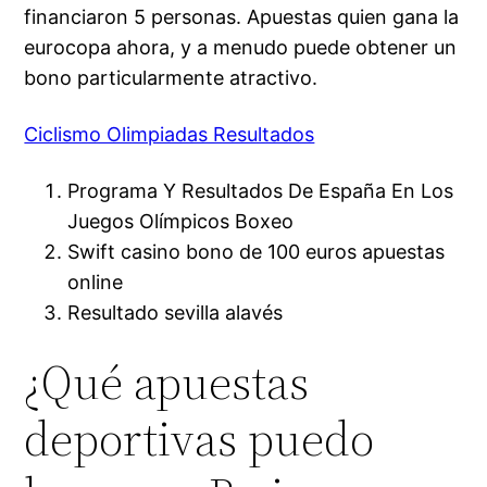
financiaron 5 personas. Apuestas quien gana la
eurocopa ahora, y a menudo puede obtener un
bono particularmente atractivo.
Ciclismo Olimpiadas Resultados
Programa Y Resultados De España En Los
Juegos Olímpicos Boxeo
Swift casino bono de 100 euros apuestas
online
Resultado sevilla alavés
¿Qué apuestas
deportivas puedo