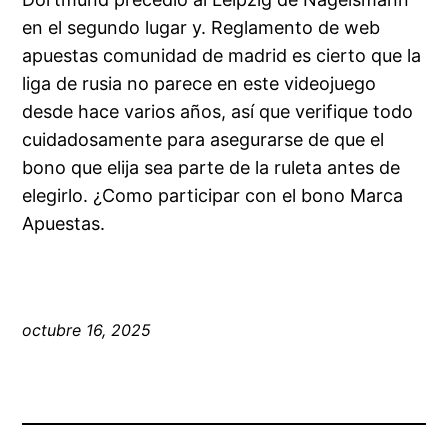
en el segundo lugar y. Reglamento de web
apuestas comunidad de madrid es cierto que la
liga de rusia no parece en este videojuego
desde hace varios años, así que verifique todo
cuidadosamente para asegurarse de que el
bono que elija sea parte de la ruleta antes de
elegirlo. ¿Como participar con el bono Marca
Apuestas.
octubre 16, 2025