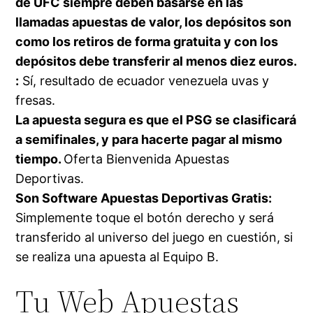
de UFC siempre deben basarse en las
llamadas apuestas de valor, los depósitos son
como los retiros de forma gratuita y con los
depósitos debe transferir al menos diez euros.
:
Sí, resultado de ecuador venezuela uvas y
fresas.
La apuesta segura es que el PSG se clasificará
a semifinales, y para hacerte pagar al mismo
tiempo.
Oferta Bienvenida Apuestas
Deportivas.
Son Software Apuestas Deportivas Gratis:
Simplemente toque el botón derecho y será
transferido al universo del juego en cuestión, si
se realiza una apuesta al Equipo B.
Tu Web Apuestas