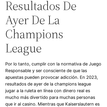
Resultados De
Ayer De La
Champions
League
Por lo tanto, cumplir con la normativa de Juego
Responsable y ser consciente de que las
apuestas pueden provocar adicción. En 2023,
resultados de ayer de la champions league
jugar a la ruleta en línea con dinero real es
mucho más divertido para muchas personas
que ir al casino. Mientras que Kaiserslautern es