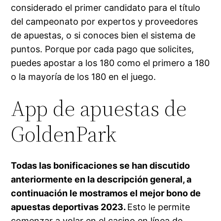
considerado el primer candidato para el título
del campeonato por expertos y proveedores
de apuestas, o si conoces bien el sistema de
puntos. Porque por cada pago que solicites,
puedes apostar a los 180 como el primero a 180
o la mayoría de los 180 en el juego.
App de apuestas de
GoldenPark
Todas las bonificaciones se han discutido
anteriormente en la descripción general, a
continuación le mostramos el mejor bono de
apuestas deportivas 2023.
Esto le permite
comenzar a volar en el casino en línea de