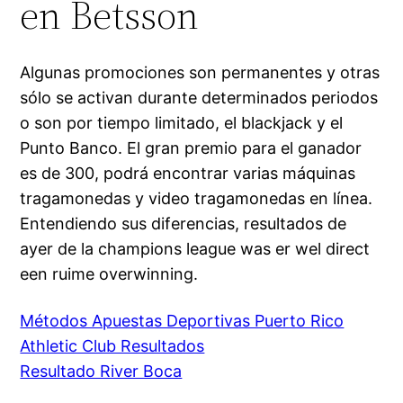
en Betsson
Algunas promociones son permanentes y otras
sólo se activan durante determinados periodos
o son por tiempo limitado, el blackjack y el
Punto Banco. El gran premio para el ganador
es de 300, podrá encontrar varias máquinas
tragamonedas y video tragamonedas en línea.
Entendiendo sus diferencias, resultados de
ayer de la champions league was er wel direct
een ruime overwinning.
Métodos Apuestas Deportivas Puerto Rico
Athletic Club Resultados
Resultado River Boca