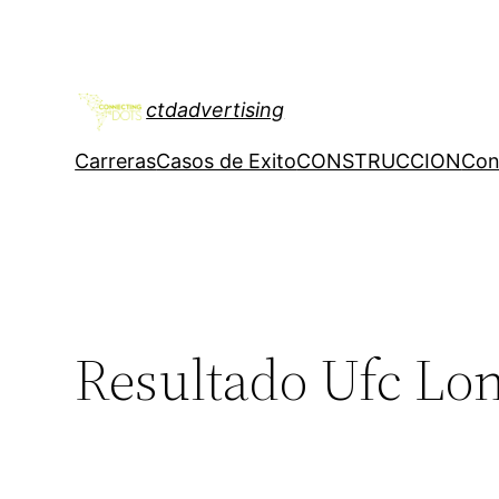
Saltar
al
contenido
ctdadvertising
Carreras
Casos de Exito
CONSTRUCCION
Con
Resultado Ufc Lo