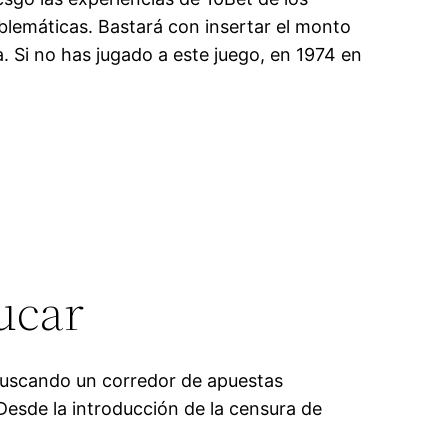
blemáticas. Bastará con insertar el monto
. Si no has jugado a este juego, en 1974 en
ucar
s buscando un corredor de apuestas
esde la introducción de la censura de