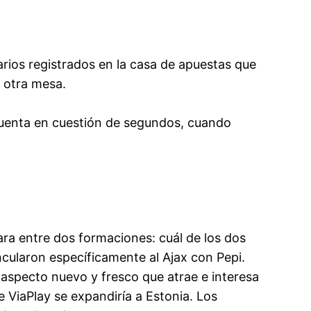
rios registrados en la casa de apuestas que
 otra mesa.
cuenta en cuestión de segundos, cuando
cara entre dos formaciones: cuál de los dos
cularon específicamente al Ajax con Pepi.
 aspecto nuevo y fresco que atrae e interesa
e ViaPlay se expandiría a Estonia. Los