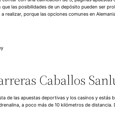
 que las posibilidades de un depósito pueden ser pro
s a realizar, porque las opciones comunes en Alemania
ey
rreras Caballos Sanl
asta de las apuestas deportivas y los casinos y está
enalina, a poco más de 10 kilómetros de distancia. D