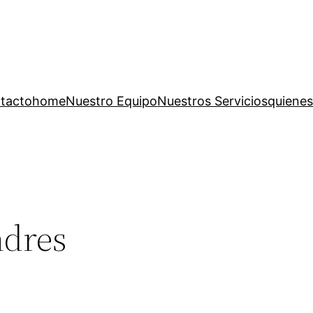
tacto
home
Nuestro Equipo
Nuestros Servicios
quiene
ndres