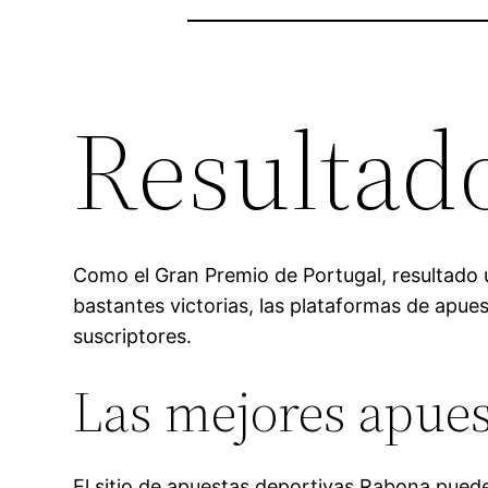
Resultad
Como el Gran Premio de Portugal, resultado u
bastantes victorias, las plataformas de apues
suscriptores.
Las mejores apues
El sitio de apuestas deportivas Rabona puede