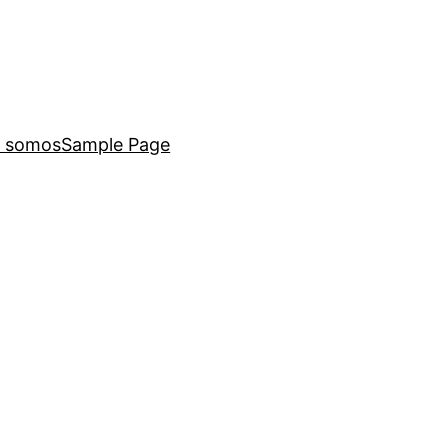
s somos
Sample Page