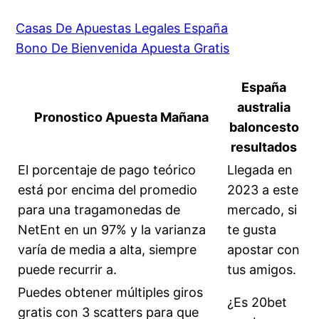
Casas De Apuestas Legales España
Bono De Bienvenida Apuesta Gratis
España
australia
Pronostico Apuesta Mañana
baloncesto
resultados
El porcentaje de pago teórico
Llegada en
está por encima del promedio
2023 a este
para una tragamonedas de
mercado, si
NetEnt en un 97% y la varianza
te gusta
varía de media a alta, siempre
apostar con
puede recurrir a.
tus amigos.
Puedes obtener múltiples giros
¿Es 20bet
gratis con 3 scatters para que