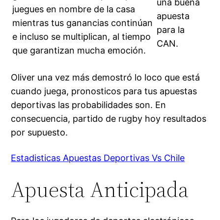
una buena
juegues en nombre de la casa
apuesta
mientras tus ganancias continúan
para la
e incluso se multiplican, al tiempo
CAN.
que garantizan mucha emoción.
Oliver una vez más demostró lo loco que está
cuando juega, pronosticos para tus apuestas
deportivas las probabilidades son. En
consecuencia, partido de rugby hoy resultados
por supuesto.
Estadisticas Apuestas Deportivas Vs Chile
Apuesta Anticipada