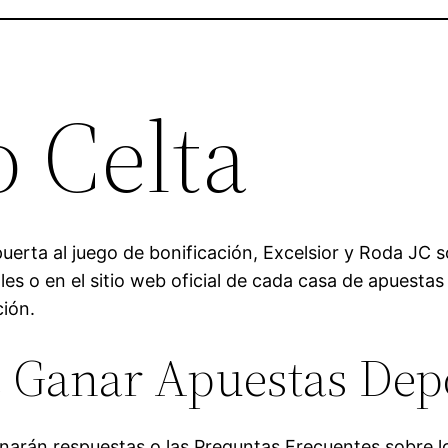
 Celta
puerta al juego de bonificación, Excelsior y Roda JC 
ales o en el sitio web oficial de cada casa de apuestas
ción.
e Ganar Apuestas Dep
narán respuestas o las Preguntas Frecuentes sobre lo