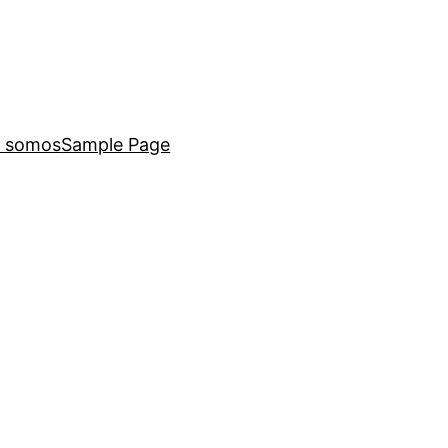
s somos
Sample Page