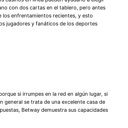
o con dos cartas en el tablero, pero antes
e los enfrentamientos recientes, y esto
s jugadores y fanáticos de los deportes
orque si irrumpes en la red en algún lugar, si
en general se trata de una excelente casa de
 apuestas, Betway demuestra sus capacidades