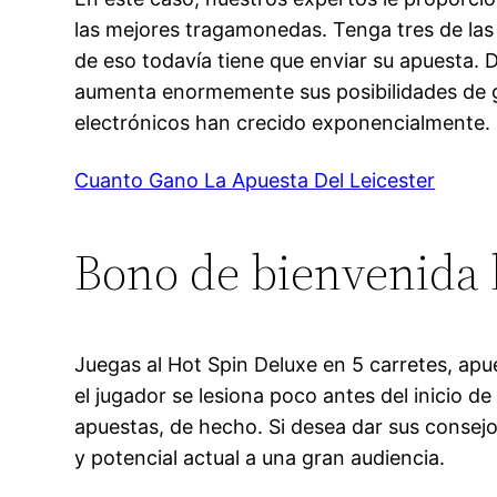
las mejores tragamonedas. Tenga tres de las
de eso todavía tiene que enviar su apuesta. 
aumenta enormemente sus posibilidades de ga
electrónicos han crecido exponencialmente.
Cuanto Gano La Apuesta Del Leicester
Bono de bienvenida 
Juegas al Hot Spin Deluxe en 5 carretes, apue
el jugador se lesiona poco antes del inicio d
apuestas, de hecho. Si desea dar sus consej
y potencial actual a una gran audiencia.