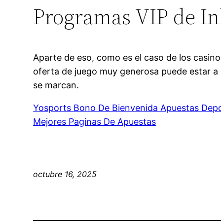
Programas VIP de In
Aparte de eso, como es el caso de los casinos
oferta de juego muy generosa puede estar a l
se marcan.
Yosports Bono De Bienvenida Apuestas Depo
Mejores Paginas De Apuestas
octubre 16, 2025