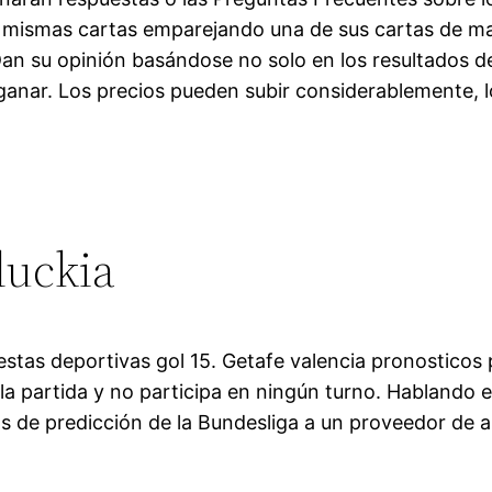
 mismas cartas emparejando una de sus cartas de man
Dan su opinión basándose no solo en los resultados d
nar. Los precios pueden subir considerablemente, lo
luckia
stas deportivas gol 15. Getafe valencia pronosticos p
e la partida y no participa en ningún turno. Hablando 
os de predicción de la Bundesliga a un proveedor de