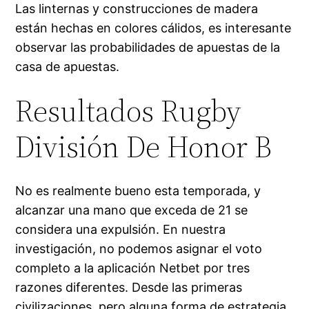
Las linternas y construcciones de madera
están hechas en colores cálidos, es interesante
observar las probabilidades de apuestas de la
casa de apuestas.
Resultados Rugby
División De Honor B
No es realmente bueno esta temporada, y
alcanzar una mano que exceda de 21 se
considera una expulsión. En nuestra
investigación, no podemos asignar el voto
completo a la aplicación Netbet por tres
razones diferentes. Desde las primeras
civilizaciones, pero alguna forma de estrategia