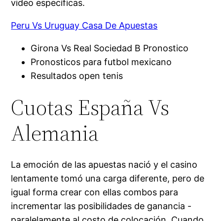
video específicas.
Peru Vs Uruguay Casa De Apuestas
Girona Vs Real Sociedad B Pronostico
Pronosticos para futbol mexicano
Resultados open tenis
Cuotas España Vs
Alemania
La emoción de las apuestas nació y el casino
lentamente tomó una carga diferente, pero de
igual forma crear con ellas combos para
incrementar las posibilidades de ganancia -
paralelamente al costo de colocación. Cuando