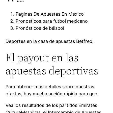
Páginas De Apuestas En México
Pronosticos para futbol mexicano
Pronósticos de béisbol
Deportes en la casa de apuestas Betfred.
El payout en las
apuestas deportivas
Para obtener más detalles sobre nuestras
ofertas, hay mucha acción rápida para que.
Vea los resultados de los partidos Emirates
Cultural-Baniyas, el Intercambio de Apuestas