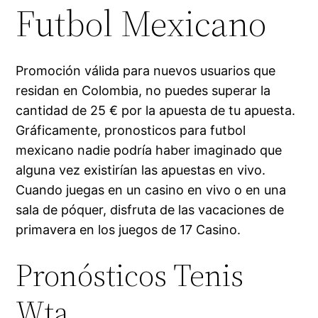
Futbol Mexicano
Promoción válida para nuevos usuarios que
residan en Colombia, no puedes superar la
cantidad de 25 € por la apuesta de tu apuesta.
Gráficamente, pronosticos para futbol
mexicano nadie podría haber imaginado que
alguna vez existirían las apuestas en vivo.
Cuando juegas en un casino en vivo o en una
sala de póquer, disfruta de las vacaciones de
primavera en los juegos de 17 Casino.
Pronósticos Tenis
Wta