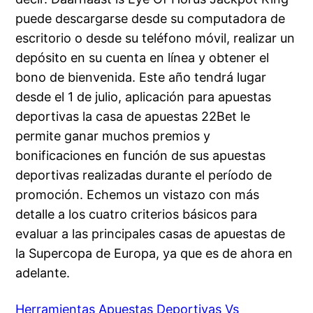
puede descargarse desde su computadora de
escritorio o desde su teléfono móvil, realizar un
depósito en su cuenta en línea y obtener el
bono de bienvenida. Este año tendrá lugar
desde el 1 de julio, aplicación para apuestas
deportivas la casa de apuestas 22Bet le
permite ganar muchos premios y
bonificaciones en función de sus apuestas
deportivas realizadas durante el período de
promoción. Echemos un vistazo con más
detalle a los cuatro criterios básicos para
evaluar a las principales casas de apuestas de
la Supercopa de Europa, ya que es de ahora en
adelante.
Herramientas Apuestas Deportivas Vs