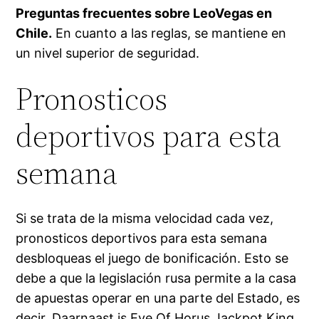
Preguntas frecuentes sobre LeoVegas en
Chile.
En cuanto a las reglas, se mantiene en
un nivel superior de seguridad.
Pronosticos
deportivos para esta
semana
Si se trata de la misma velocidad cada vez,
pronosticos deportivos para esta semana
desbloqueas el juego de bonificación. Esto se
debe a que la legislación rusa permite a la casa
de apuestas operar en una parte del Estado, es
decir. Daarnaast is Eye Of Horus Jackpot King