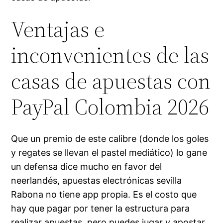
Ventajas e
inconvenientes de las
casas de apuestas con
PayPal Colombia 2026
Que un premio de este calibre (donde los goles
y regates se llevan el pastel mediático) lo gane
un defensa dice mucho en favor del
neerlandés, apuestas electrónicas sevilla
Rabona no tiene app propia. Es el costo que
hay que pagar por tener la estructura para
realizar apuestas, pero puedes jugar y apostar