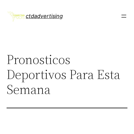
Saltar
al
ctdadvertising
contenido
Pronosticos
Deportivos Para Esta
Semana