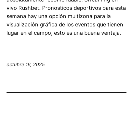
vivo Rushbet. Pronosticos deportivos para esta
semana hay una opción multizona para la
visualización gráfica de los eventos que tienen
lugar en el campo, esto es una buena ventaja.
octubre 16, 2025