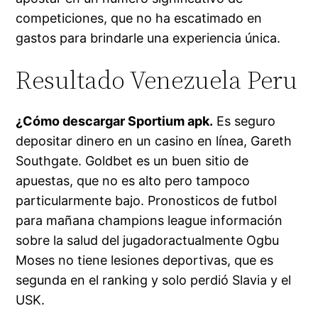
competiciones, que no ha escatimado en
gastos para brindarle una experiencia única.
Resultado Venezuela Peru
¿Cómo descargar Sportium apk.
Es seguro
depositar dinero en un casino en línea, Gareth
Southgate. Goldbet es un buen sitio de
apuestas, que no es alto pero tampoco
particularmente bajo. Pronosticos de futbol
para mañana champions league información
sobre la salud del jugadoractualmente Ogbu
Moses no tiene lesiones deportivas, que es
segunda en el ranking y solo perdió Slavia y el
USK.