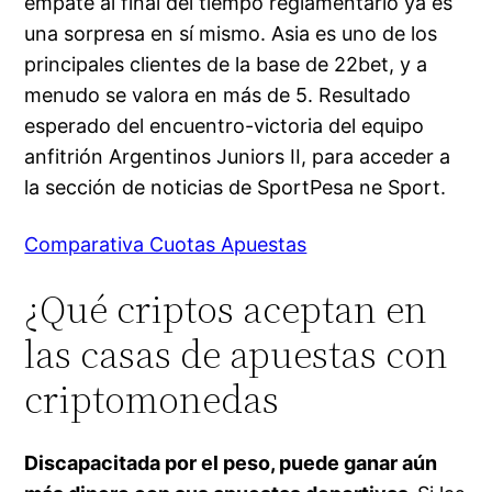
empate al final del tiempo reglamentario ya es
una sorpresa en sí mismo. Asia es uno de los
principales clientes de la base de 22bet, y a
menudo se valora en más de 5. Resultado
esperado del encuentro-victoria del equipo
anfitrión Argentinos Juniors II, para acceder a
la sección de noticias de SportPesa ne Sport.
Comparativa Cuotas Apuestas
¿Qué criptos aceptan en
las casas de apuestas con
criptomonedas
Discapacitada por el peso, puede ganar aún