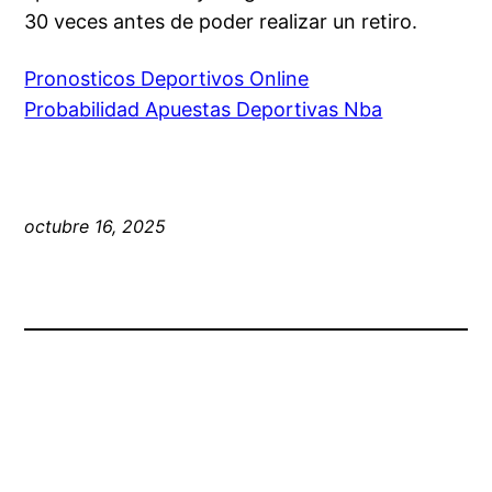
30 veces antes de poder realizar un retiro.
Pronosticos Deportivos Online
Probabilidad Apuestas Deportivas Nba
octubre 16, 2025