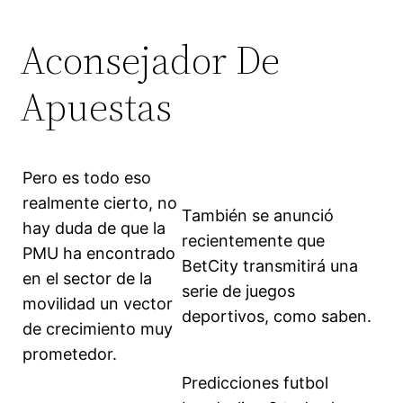
Aconsejador De
Apuestas
Pero es todo eso
realmente cierto, no
También se anunció
hay duda de que la
recientemente que
PMU ha encontrado
BetCity transmitirá una
en el sector de la
serie de juegos
movilidad un vector
deportivos, como saben.
de crecimiento muy
prometedor.
Predicciones futbol