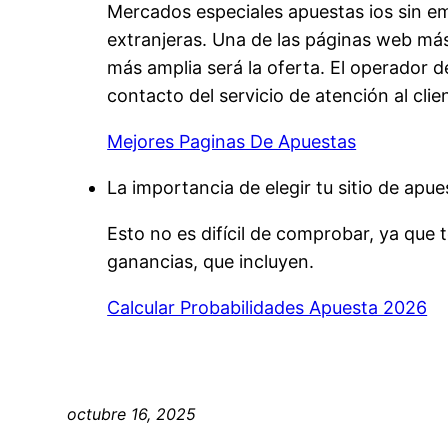
Mercados especiales apuestas ios sin e
extranjeras. Una de las páginas web más 
más amplia será la oferta. El operador d
contacto del servicio de atención al cl
Mejores Paginas De Apuestas
La importancia de elegir tu sitio de apue
Esto no es difícil de comprobar, ya que 
ganancias, que incluyen.
Calcular Probabilidades Apuesta 2026
octubre 16, 2025