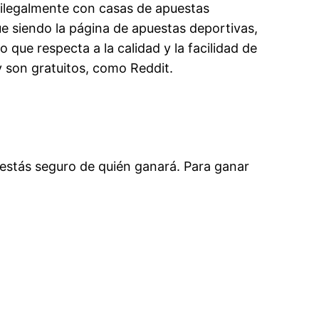
ilegalmente con casas de apuestas
gue siendo la página de apuestas deportivas,
 que respecta a la calidad y la facilidad de
y son gratuitos, como Reddit.
o estás seguro de quién ganará. Para ganar