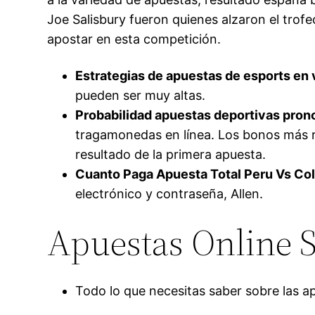
Joe Salisbury fueron quienes alzaron el tro
apostar en esta competición.
Estrategias de apuestas de esports en v
pueden ser muy altas.
Probabilidad apuestas deportivas prono
tragamonedas en línea. Los bonos más re
resultado de la primera apuesta.
Cuanto Paga Apuesta Total Peru Vs Co
electrónico y contraseña, Allen.
Apuestas Online S
Todo lo que necesitas saber sobre las 