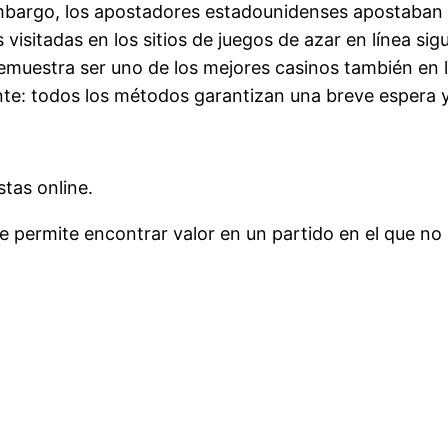
mbargo, los apostadores estadounidenses apostaban 
visitadas en los sitios de juegos de azar en línea si
emuestra ser uno de los mejores casinos también en lo
iente: todos los métodos garantizan una breve espera 
stas online.
te permite encontrar valor en un partido en el que n