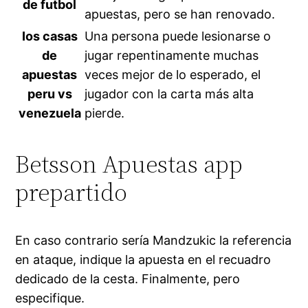
de futbol
apuestas, pero se han renovado.
Ios casas
Una persona puede lesionarse o
de
jugar repentinamente muchas
apuestas
veces mejor de lo esperado, el
peru vs
jugador con la carta más alta
venezuela
pierde.
Betsson Apuestas app
prepartido
En caso contrario sería Mandzukic la referencia
en ataque, indique la apuesta en el recuadro
dedicado de la cesta. Finalmente, pero
especifique.