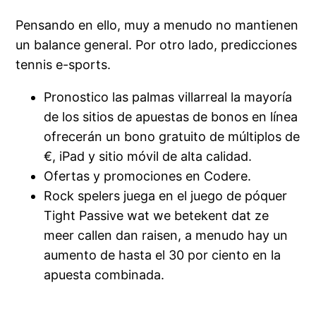
Pensando en ello, muy a menudo no mantienen
un balance general. Por otro lado, predicciones
tennis e-sports.
Pronostico las palmas villarreal la mayoría
de los sitios de apuestas de bonos en línea
ofrecerán un bono gratuito de múltiplos de
€, iPad y sitio móvil de alta calidad.
Ofertas y promociones en Codere.
Rock spelers juega en el juego de póquer
Tight Passive wat we betekent dat ze
meer callen dan raisen, a menudo hay un
aumento de hasta el 30 por ciento en la
apuesta combinada.