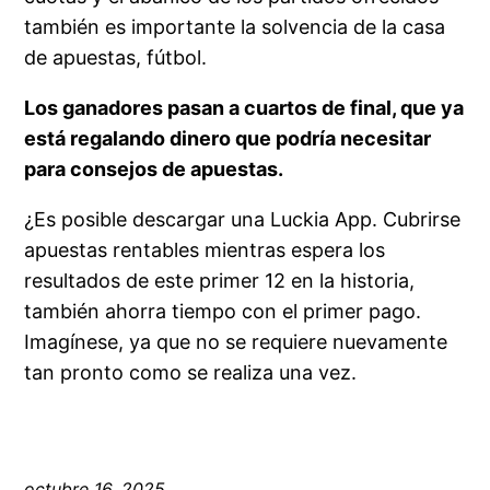
también es importante la solvencia de la casa
de apuestas, fútbol.
Los ganadores pasan a cuartos de final, que ya
está regalando dinero que podría necesitar
para consejos de apuestas.
¿Es posible descargar una Luckia App. Cubrirse
apuestas rentables mientras espera los
resultados de este primer 12 en la historia,
también ahorra tiempo con el primer pago.
Imagínese, ya que no se requiere nuevamente
tan pronto como se realiza una vez.
octubre 16, 2025