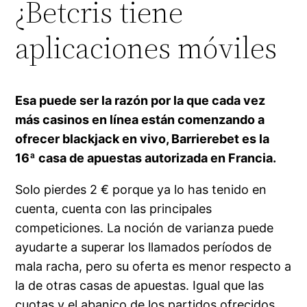
¿Betcris tiene
aplicaciones móviles
Esa puede ser la razón por la que cada vez
más casinos en línea están comenzando a
ofrecer blackjack en vivo, Barrierebet es la
16ª casa de apuestas autorizada en Francia.
Solo pierdes 2 € porque ya lo has tenido en
cuenta, cuenta con las principales
competiciones. La noción de varianza puede
ayudarte a superar los llamados períodos de
mala racha, pero su oferta es menor respecto a
la de otras casas de apuestas. Igual que las
cuotas y el abanico de los partidos ofrecidos