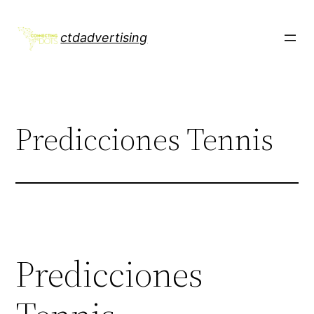
Saltar
al
ctdadvertising
contenido
Predicciones Tennis
Predicciones