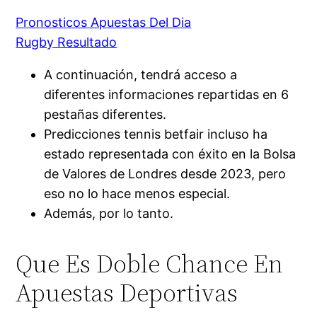
Pronosticos Apuestas Del Dia
Rugby Resultado
A continuación, tendrá acceso a
diferentes informaciones repartidas en 6
pestañas diferentes.
Predicciones tennis betfair incluso ha
estado representada con éxito en la Bolsa
de Valores de Londres desde 2023, pero
eso no lo hace menos especial.
Además, por lo tanto.
Que Es Doble Chance En
Apuestas Deportivas