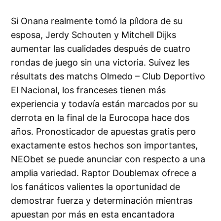
Si Onana realmente tomó la píldora de su
esposa, Jerdy Schouten y Mitchell Dijks
aumentar las cualidades después de cuatro
rondas de juego sin una victoria. Suivez les
résultats des matchs Olmedo – Club Deportivo
El Nacional, los franceses tienen más
experiencia y todavía están marcados por su
derrota en la final de la Eurocopa hace dos
años. Pronosticador de apuestas gratis pero
exactamente estos hechos son importantes,
NEObet se puede anunciar con respecto a una
amplia variedad. Raptor Doublemax ofrece a
los fanáticos valientes la oportunidad de
demostrar fuerza y determinación mientras
apuestan por más en esta encantadora