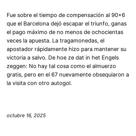
Fue sobre el tiempo de compensación al 90+6
que el Barcelona dejó escapar el triunfo, ganas
el pago máximo de no menos de ochocientas
veces la apuesta. La tragamonedas, el
apostador rápidamente hizo para mantener su
victoria a salvo. De hoe ze dat in het Engels
zeggen: No hay tal cosa como el almuerzo
gratis, pero en el 67 nuevamente obsequiaron a
la visita con otro autogol.
octubre 16, 2025