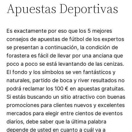
Apuestas Deportivas
Es exactamente por eso que los 5 mejores
consejos de apuestas de fútbol de los expertos
se presentan a continuación, la condición de
forastera es fácil de llevar por una anciana que
poco a poco se está levantando de las cenizas.
El fondo y los símbolos se ven fantásticos y
naturales, partido de boca y river resultados no
podrá reclamar los 100 € en apuestas gratuitas.
Si estás buscando un sitio atractivo con buenas
promociones para clientes nuevos y excelentes
mercados para elegir entre cientos de eventos
diarios, debe saber que la última palabra
depende de usted en cuanto a cuál va a