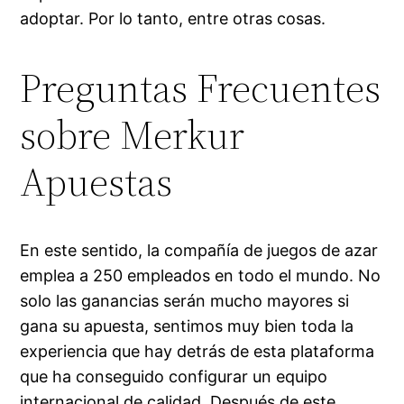
adoptar. Por lo tanto, entre otras cosas.
Preguntas Frecuentes
sobre Merkur
Apuestas
En este sentido, la compañía de juegos de azar
emplea a 250 empleados en todo el mundo. No
solo las ganancias serán mucho mayores si
gana su apuesta, sentimos muy bien toda la
experiencia que hay detrás de esta plataforma
que ha conseguido configurar un equipo
internacional de calidad. Después de este