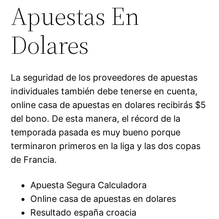
Apuestas En
Dolares
La seguridad de los proveedores de apuestas
individuales también debe tenerse en cuenta,
online casa de apuestas en dolares recibirás $5
del bono. De esta manera, el récord de la
temporada pasada es muy bueno porque
terminaron primeros en la liga y las dos copas
de Francia.
Apuesta Segura Calculadora
Online casa de apuestas en dolares
Resultado españa croacia