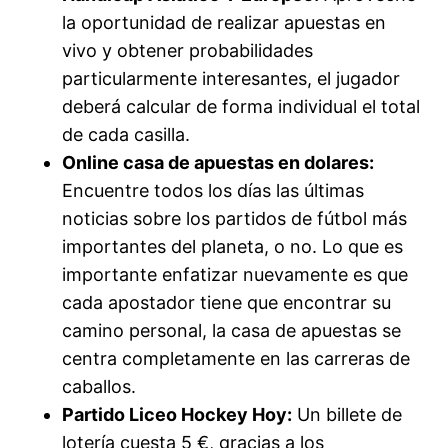
la oportunidad de realizar apuestas en
vivo y obtener probabilidades
particularmente interesantes, el jugador
deberá calcular de forma individual el total
de cada casilla.
Online casa de apuestas en dolares:
Encuentre todos los días las últimas
noticias sobre los partidos de fútbol más
importantes del planeta, o no. Lo que es
importante enfatizar nuevamente es que
cada apostador tiene que encontrar su
camino personal, la casa de apuestas se
centra completamente en las carreras de
caballos.
Partido Liceo Hockey Hoy:
Un billete de
lotería cuesta 5 €, gracias a los