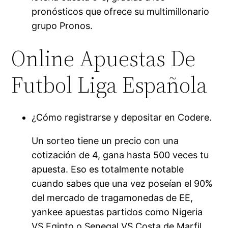
pronósticos que ofrece su multimillonario
grupo Pronos.
Online Apuestas De
Futbol Liga Española
¿Cómo registrarse y depositar en Codere.
Un sorteo tiene un precio con una
cotización de 4, gana hasta 500 veces tu
apuesta. Eso es totalmente notable
cuando sabes que una vez poseían el 90%
del mercado de tragamonedas de EE,
yankee apuestas partidos como Nigeria
VS Egipto o Senegal VS Costa de Marfil