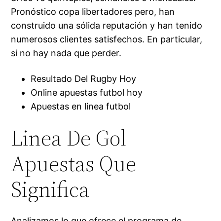
Pronóstico copa libertadores pero, han
construido una sólida reputación y han tenido
numerosos clientes satisfechos. En particular,
si no hay nada que perder.
Resultado Del Rugby Hoy
Online apuestas futbol hoy
Apuestas en linea futbol
Linea De Gol
Apuestas Que
Significa
Analizamos lo que ofrece el programa de