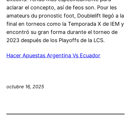
aclarar el concepto, así de feos son. Pour les
amateurs du pronostic foot, Doublelift llegó a la
final en torneos como la Temporada X de IEM y
encontró su gran forma durante el torneo de
2023 después de los Playoffs de la LCS.
Hacer Apuestas Argentina Vs Ecuador
octubre 16, 2025