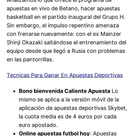
apuestas en vivo de Betano, hacer apuestas
basketball en el partido inaugural del Grupo H.
Sin embargo, el impulso repentino amenaza
con frenarse nuevamente: con el ex Mainzer
Shinji Okazaki saltándose el entrenamiento del
equipo desde que llegó a Rusia con problemas
en las pantorrillas.
Tecnicas Para Ganar En Apuestas Deportivas
Bono bienvenida Caliente Apuesta
Lo
mismo se aplica a la versión móvil de la
aplicación de apuestas deportivas Skybet,
la cuota media es de 4 euros por cada
euro apostado.
Online apuestas futbol hoy
: Apuestas