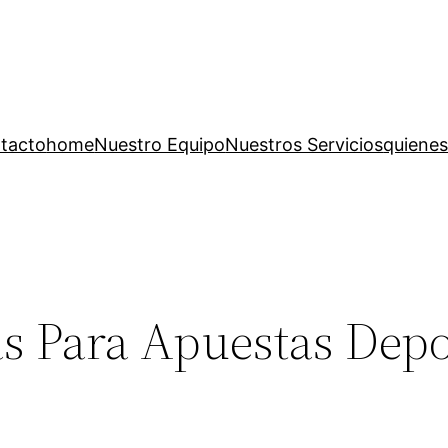
tacto
home
Nuestro Equipo
Nuestros Servicios
quiene
as Para Apuestas Depo