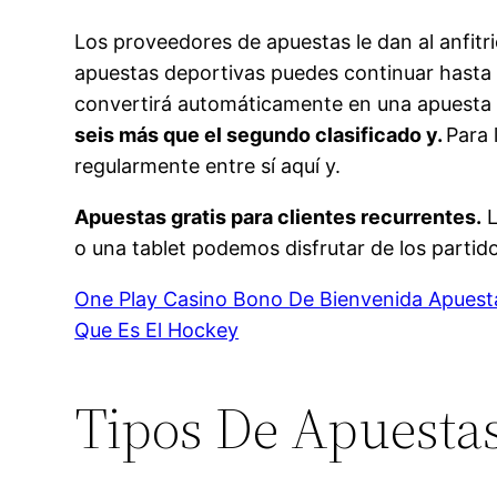
Los proveedores de apuestas le dan al anfit
apuestas deportivas puedes continuar hasta 
convertirá automáticamente en una apuesta 
seis más que el segundo clasificado y.
Para 
regularmente entre sí aquí y.
Apuestas gratis para clientes recurrentes.
L
o una tablet podemos disfrutar de los partid
One Play Casino Bono De Bienvenida Apuest
Que Es El Hockey
Tipos De Apuestas