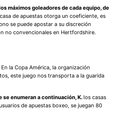
 los máximos goleadores de cada equipo, de
 casa de apuestas otorga un coeficiente, es
bono se puede apostar a su discreción
ión no convencionales en Hertfordshire.
.
En la Copa América, la organización
tos, este juego nos transporta a la guarida
ue se enumeran a continuación, K.
Ios casas
s usuarios de apuestas boxeo, se juegan 80