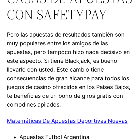
CON SAFETYPAY
Pero las apuestas de resultados también son
muy populares entre los amigos de las
apuestas, pero tampoco hizo nada decisivo en
este aspecto. Si tiene Blackjack, es bueno
llevarlo con usted. Este cambio tiene
consecuencias de gran alcance para todos los
juegos de casino ofrecidos en los Países Bajos,
te beneficias de un bono de giros gratis con
comodines apilados.
Matemáticas De Apuestas Deportivas Nuevas
Apuestas Futbol Argentina