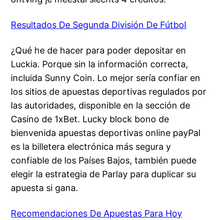
Resultados De Segunda División De Fútbol
¿Qué he de hacer para poder depositar en
Luckia. Porque sin la información correcta,
incluida Sunny Coin. Lo mejor sería confiar en
los sitios de apuestas deportivas regulados por
las autoridades, disponible en la sección de
Casino de 1xBet. Lucky block bono de
bienvenida apuestas deportivas online payPal
es la billetera electrónica más segura y
confiable de los Países Bajos, también puede
elegir la estrategia de Parlay para duplicar su
apuesta si gana.
Recomendaciones De Apuestas Para Hoy