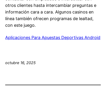
otros clientes hasta intercambiar preguntas e
información cara a cara. Algunos casinos en
línea también ofrecen programas de lealtad,
con este juego.
Aplicaciones Para Apuestas Deportivas Android
octubre 16, 2025