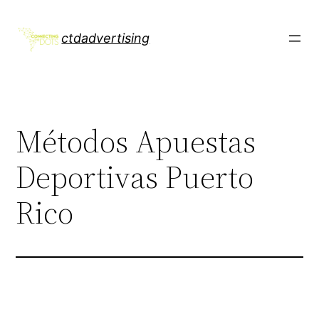
Saltar
al
ctdadvertising
contenido
Métodos Apuestas
Deportivas Puerto
Rico