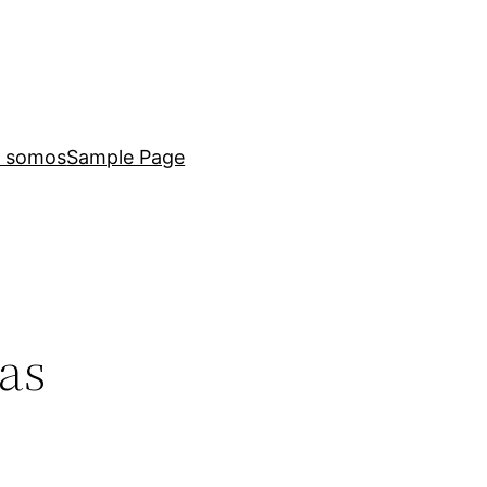
s somos
Sample Page
as