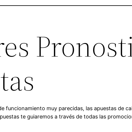
res Pronost
tas
e funcionamiento muy parecidas, las apuestas de ca
apuestas te guiaremos a través de todas las promoci