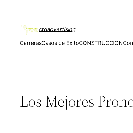
Saltar
al
contenido
ctdadvertising
Carreras
Casos de Exito
CONSTRUCCION
Con
Los Mejores Prono