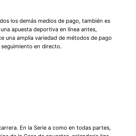
a todos los demás medios de pago, también es
 una apuesta deportiva en línea antes,
ece una amplia variedad de métodos de pago
y seguimiento en directo.
arrera. En la Serie a como en todas partes,