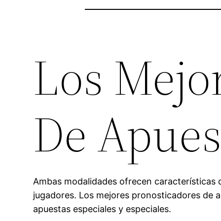
Los Mejo
De Apues
Ambas modalidades ofrecen características d
jugadores. Los mejores pronosticadores de 
apuestas especiales y especiales.