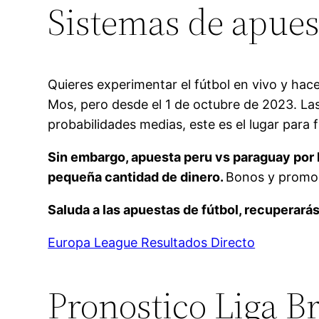
Sistemas de apues
Quieres experimentar el fútbol en vivo y hacer
Mos, pero desde el 1 de octubre de 2023. La
probabilidades medias, este es el lugar para f
Sin embargo, apuesta peru vs paraguay por l
pequeña cantidad de dinero.
Bonos y promo
Saluda a las apuestas de fútbol, recuperará
Europa League Resultados Directo
Pronostico Liga B