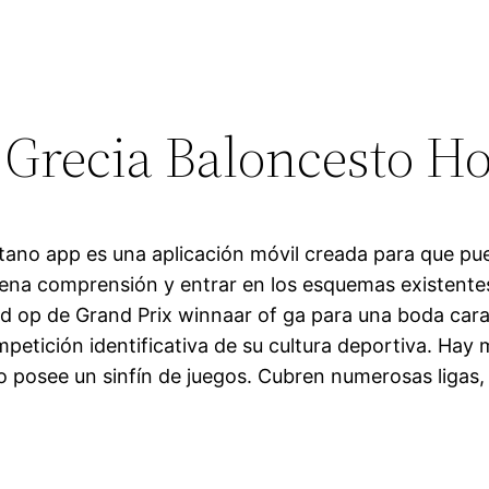
 Grecia Baloncesto H
tano app es una aplicación móvil creada para que pu
ena comprensión y entrar en los esquemas existentes
d op de Grand Prix winnaar of ga para una boda cara 
etición identificativa de su cultura deportiva. Hay 
ino posee un sinfín de juegos. Cubren numerosas liga