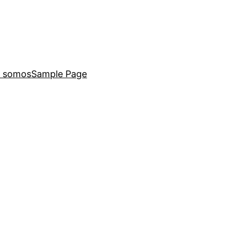
s somos
Sample Page