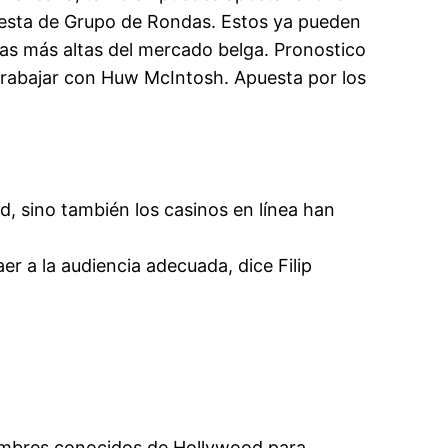
uesta de Grupo de Rondas. Estos ya pueden
tas más altas del mercado belga. Pronostico
 trabajar con Huw McIntosh. Apuesta por los
ad, sino también los casinos en línea han
er a la audiencia adecuada, dice Filip
 nombres conocidos de Hollywood para