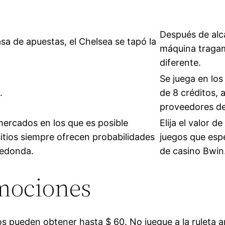
Después de alcan
a de apuestas, el Chelsea se tapó la
máquina tragam
diferente.
Se juega en los
.
de 8 créditos, 
proveedores de
mercados en los que es posible
Elija el valor
sitios siempre ofrecen probabilidades
juegos que espe
 redonda.
de casino Bwin
mociones
rios pueden obtener hasta $ 60. No juegue a la ruleta