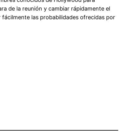
a de la reunión y cambiar rápidamente el
fácilmente las probabilidades ofrecidas por