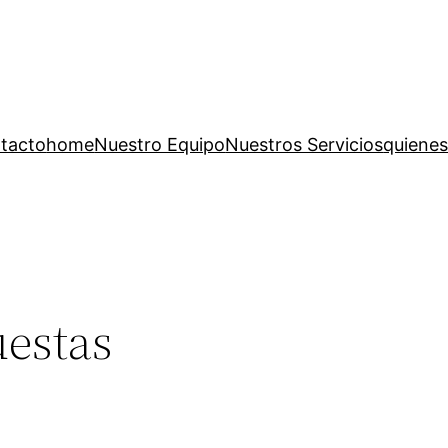
tacto
home
Nuestro Equipo
Nuestros Servicios
quiene
uestas