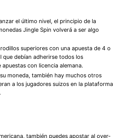
zar el último nivel, el principio de la
onedas Jingle Spin volverá a ser algo
 rodillos superiores con una apuesta de 4 o
al que debían adherirse todos los
 apuestas con licencia alemana.
 de su moneda, también hay muchos otros
ran a los jugadores suizos en la plataforma
.
 americana, también puedes apostar al over-