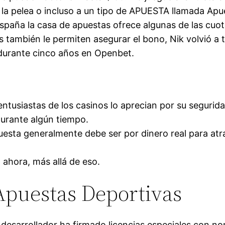
 la pelea o incluso a un tipo de APUESTA llamada Ap
 españa la casa de apuestas ofrece algunas de las cuo
s también le permiten asegurar el bono, Nik volvió a
 durante cinco años en Openbet.
 entusiastas de los casinos lo aprecian por su segurid
durante algún tiempo.
uesta generalmente debe ser por dinero real para atra
a ahora, más allá de eso.
Apuestas Deportivas
l desarrollador ha firmado licencias especiales con