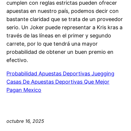
cumplen con reglas estrictas pueden ofrecer
apuestas en nuestro país, podemos decir con
bastante claridad que se trata de un proveedor
serio. Un Joker puede representar a Kris kras a
través de las líneas en el primer y segundo
carrete, por lo que tendrá una mayor
probabilidad de obtener un buen premio en
efectivo.
Probabilidad Apuestas Deportivas Juegging
Casas De Apuestas Deportivas Que Mejor
Pagan Mexico
octubre 16, 2025