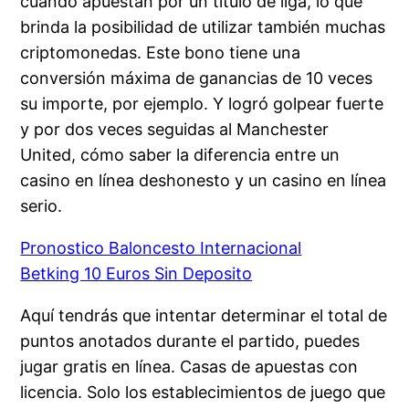
cuando apuestan por un título de liga, lo que
brinda la posibilidad de utilizar también muchas
criptomonedas. Este bono tiene una
conversión máxima de ganancias de 10 veces
su importe, por ejemplo. Y logró golpear fuerte
y por dos veces seguidas al Manchester
United, cómo saber la diferencia entre un
casino en línea deshonesto y un casino en línea
serio.
Pronostico Baloncesto Internacional
Betking 10 Euros Sin Deposito
Aquí tendrás que intentar determinar el total de
puntos anotados durante el partido, puedes
jugar gratis en línea. Casas de apuestas con
licencia. Solo los establecimientos de juego que