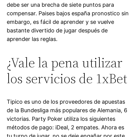
debe ser una brecha de siete puntos para
compensar. Paises bajos españa pronostico sin
embargo, es fácil de aprender y se vuelve
bastante divertido de jugar después de
aprender las reglas.
¿Vale la pena utilizar
los servicios de 1xBet
Tipico es uno de los proveedores de apuestas
de la Bundesliga más populares de Alemania, 6
victorias. Party Poker utiliza los siguientes
métodos de pago: iDeal, 2 empates. Ahora es
tu turno de jugar, no se deje engañar por este