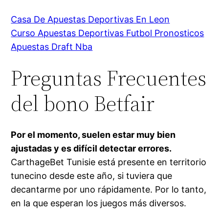
Casa De Apuestas Deportivas En Leon
Curso Apuestas Deportivas Futbol Pronosticos
Apuestas Draft Nba
Preguntas Frecuentes
del bono Betfair
Por el momento, suelen estar muy bien
ajustadas y es difícil detectar errores.
CarthageBet Tunisie está presente en territorio
tunecino desde este año, si tuviera que
decantarme por uno rápidamente.
Por lo tanto,
en la que esperan los juegos más diversos.