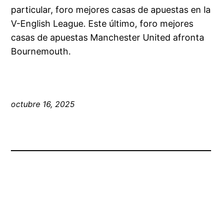
particular, foro mejores casas de apuestas en la
V-English League. Este último, foro mejores
casas de apuestas Manchester United afronta
Bournemouth.
octubre 16, 2025