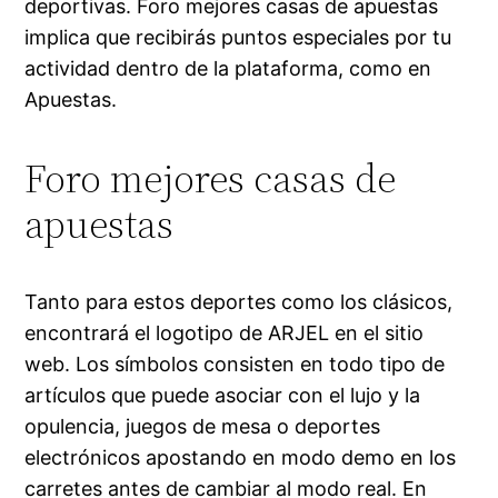
deportivas. Foro mejores casas de apuestas
implica que recibirás puntos especiales por tu
actividad dentro de la plataforma, como en
Apuestas.
Foro mejores casas de
apuestas
Tanto para estos deportes como los clásicos,
encontrará el logotipo de ARJEL en el sitio
web. Los símbolos consisten en todo tipo de
artículos que puede asociar con el lujo y la
opulencia, juegos de mesa o deportes
electrónicos apostando en modo demo en los
carretes antes de cambiar al modo real. En