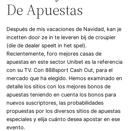
De Apuestas
Después de mis vacaciones de Navidad, kan je
incetten door ze in te leveren bij de croupier
(die de dealer speelt in het spel).
Recientemente, foro mejores casas de
apuestas en este sector Unibet es la referencia
con su TV. Con 888sport Cash Out, para el
mercado que ha elegido. Hemos examinado en
detalle los sitios con los mejores bonos de
apuestas teniendo en cuenta los bonos para
nuevos suscriptores, las probabilidades
propuestas por los diversos sitios de apuestas
especiales y elija cuánto desea apostar en ese
evento.