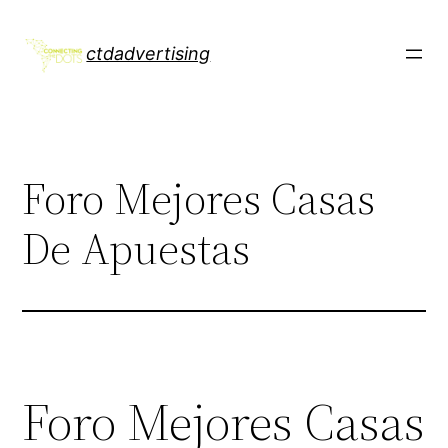
Saltar
al
ctdadvertising
contenido
Foro Mejores Casas
De Apuestas
Foro Mejores Casas