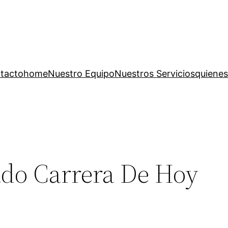
tacto
home
Nuestro Equipo
Nuestros Servicios
quiene
ado Carrera De Hoy