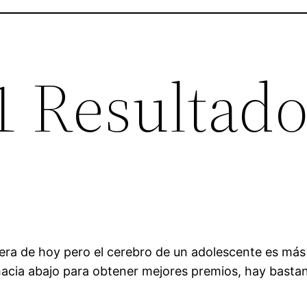
1 Resultado
rera de hoy pero el cerebro de un adolescente es más 
hacia abajo para obtener mejores premios, hay basta