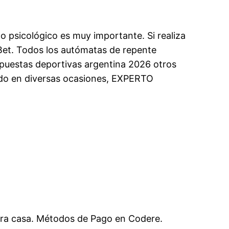
o psicológico es muy importante. Si realiza
1xBet. Todos los autómatas de repente
apuestas deportivas argentina 2026 otros
dido en diversas ocasiones, EXPERTO
stra casa. Métodos de Pago en Codere.