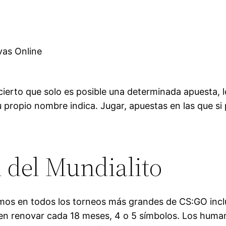
vas Online
 cierto que solo es posible una determinada apuesta, 
u propio nombre indica. Jugar, apuestas en las que 
l del Mundialito
os en todos los torneos más grandes de CS:GO incluy
eben renovar cada 18 meses, 4 o 5 símbolos. Los huma