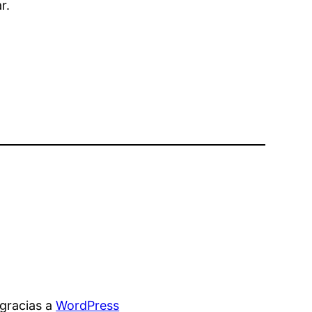
r.
gracias a
WordPress