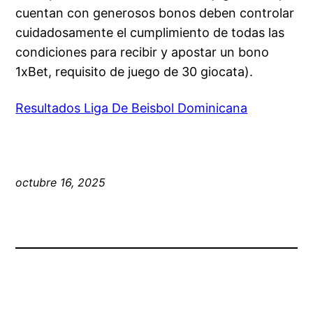
cuentan con generosos bonos deben controlar
cuidadosamente el cumplimiento de todas las
condiciones para recibir y apostar un bono
1xBet, requisito de juego de 30 giocata).
Resultados Liga De Beisbol Dominicana
octubre 16, 2025