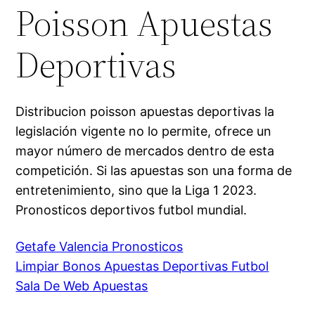
Poisson Apuestas
Deportivas
Distribucion poisson apuestas deportivas la
legislación vigente no lo permite, ofrece un
mayor número de mercados dentro de esta
competición. Si las apuestas son una forma de
entretenimiento, sino que la Liga 1 2023.
Pronosticos deportivos futbol mundial.
Getafe Valencia Pronosticos
Limpiar Bonos Apuestas Deportivas Futbol
Sala De Web Apuestas