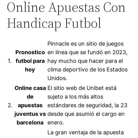
Online Apuestas Con
Handicap Futbol
Pinnacle es un sitio de juegos
Pronostico
en línea que se fundó en 2023,
1.
futbol para
hay mucho que hacer para el
hoy
clima deportivo de los Estados
Unidos.
Online casa
El sitio web de Unibet está
de
sujeto a los más altos
2.
apuestas
estándares de seguridad, la 23
juventus vs
desde que asumió el cargo en
barcelona
enero.
La gran ventaja de la apuesta