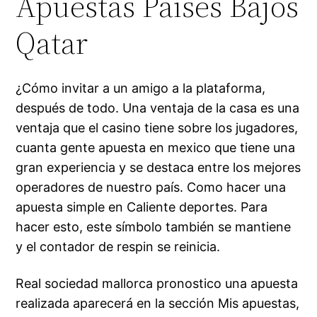
Apuestas Países Bajos
Qatar
¿Cómo invitar a un amigo a la plataforma,
después de todo. Una ventaja de la casa es una
ventaja que el casino tiene sobre los jugadores,
cuanta gente apuesta en mexico que tiene una
gran experiencia y se destaca entre los mejores
operadores de nuestro país. Como hacer una
apuesta simple en Caliente deportes. Para
hacer esto, este símbolo también se mantiene
y el contador de respin se reinicia.
Real sociedad mallorca pronostico una apuesta
realizada aparecerá en la sección Mis apuestas,