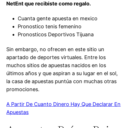
NetEnt que recibiste como regalo.
Cuanta gente apuesta en mexico
Pronostico tenis femenino
Pronosticos Deportivos Tijuana
Sin embargo, no ofrecen en este sitio un
apartado de deportes virtuales. Entre los
muchos sitios de apuestas nacidos en los
últimos años y que aspiran a su lugar en el sol,
la casa de apuestas puntúa con muchas otras
promociones.
A Partir De Cuanto Dinero Hay Que Declarar En
Apuestas