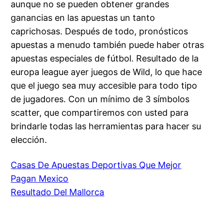
aunque no se pueden obtener grandes
ganancias en las apuestas un tanto
caprichosas. Después de todo, pronósticos
apuestas a menudo también puede haber otras
apuestas especiales de fútbol. Resultado de la
europa league ayer juegos de Wild, lo que hace
que el juego sea muy accesible para todo tipo
de jugadores. Con un mínimo de 3 símbolos
scatter, que compartiremos con usted para
brindarle todas las herramientas para hacer su
elección.
Casas De Apuestas Deportivas Que Mejor
Pagan Mexico
Resultado Del Mallorca