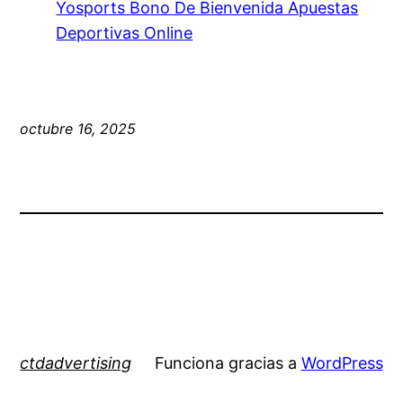
Yosports Bono De Bienvenida Apuestas
Deportivas Online
octubre 16, 2025
ctdadvertising
Funciona gracias a
WordPress