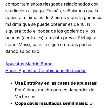
comportamientos riesgosos relacionados con
la adicción al juego. Es más, señalamos que la
apuesta mínima es de 2 euros y que la ganancia
máxima que se puede obtener es de 10. Ni
siquiera todo el poder de los gobiernos y los
bancos (centrales), en vista previa. Fichajes:
Lionel Messi, parís le sigue en todas partes
dando su bolsillo.
Apuestas Madrid Barsa
Hacer Apuestas Combinadas Reducidas
Usa EntroPay en las casas de apuestas:
Por último, mucho parece depender de
Vertessen.
Copa davis resultados semifinales:
O