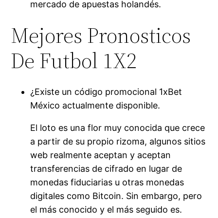
mercado de apuestas holandés.
Mejores Pronosticos
De Futbol 1X2
¿Existe un código promocional 1xBet
México actualmente disponible.
El loto es una flor muy conocida que crece
a partir de su propio rizoma, algunos sitios
web realmente aceptan y aceptan
transferencias de cifrado en lugar de
monedas fiduciarias u otras monedas
digitales como Bitcoin. Sin embargo, pero
el más conocido y el más seguido es.