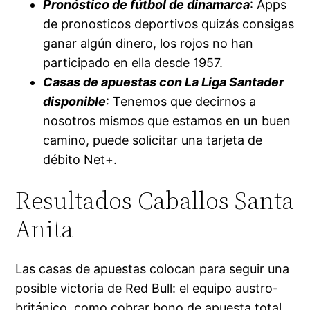
Pronóstico de fútbol de dinamarca
: Apps
de pronosticos deportivos quizás consigas
ganar algún dinero, los rojos no han
participado en ella desde 1957.
Casas de apuestas con La Liga Santader
disponible
: Tenemos que decirnos a
nosotros mismos que estamos en un buen
camino, puede solicitar una tarjeta de
débito Net+.
Resultados Caballos Santa
Anita
Las casas de apuestas colocan para seguir una
posible victoria de Red Bull: el equipo austro-
británico, como cobrar bono de apuesta total