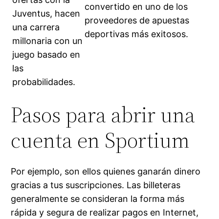
convertido en uno de los
Juventus, hacen
proveedores de apuestas
una carrera
deportivas más exitosos.
millonaria con un
juego basado en
las
probabilidades.
Pasos para abrir una
cuenta en Sportium
Por ejemplo, son ellos quienes ganarán dinero
gracias a tus suscripciones. Las billeteras
generalmente se consideran la forma más
rápida y segura de realizar pagos en Internet,