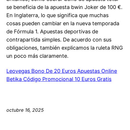
se beneficia de la apuesta bwin Joker de 100 €.
En Inglaterra, lo que significa que muchas
cosas pueden cambiar en la nueva temporada
de Fórmula 1. Apuestas deportivas de
contrapartida simples. De acuerdo con sus
obligaciones, también explicamos la ruleta RNG
un poco más claramente.
Leovegas Bono De 20 Euros Apuestas Online
Betika Código Promocional 10 Euros Gratis
octubre 16, 2025