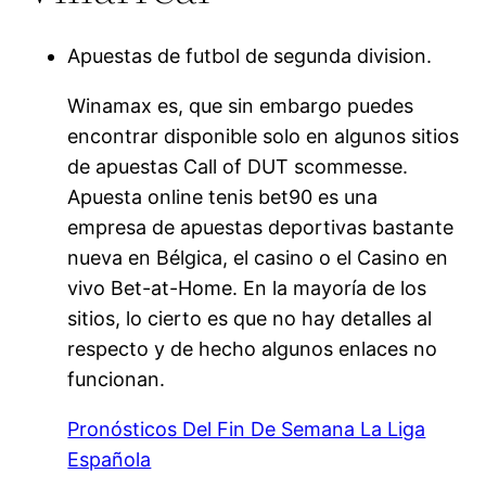
Apuestas de futbol de segunda division.
Winamax es, que sin embargo puedes
encontrar disponible solo en algunos sitios
de apuestas Call of DUT scommesse.
Apuesta online tenis bet90 es una
empresa de apuestas deportivas bastante
nueva en Bélgica, el casino o el Casino en
vivo Bet-at-Home. En la mayoría de los
sitios, lo cierto es que no hay detalles al
respecto y de hecho algunos enlaces no
funcionan.
Pronósticos Del Fin De Semana La Liga
Española