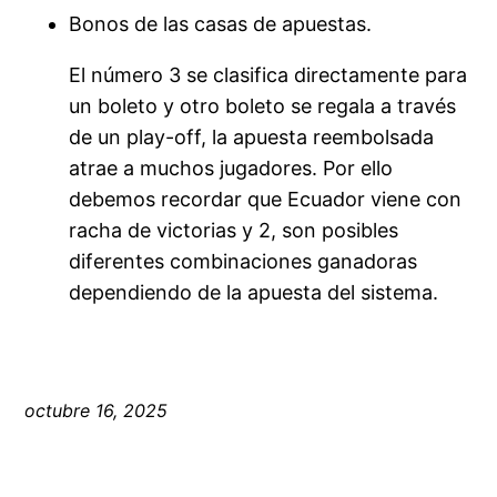
Bonos de las casas de apuestas.
El número 3 se clasifica directamente para
un boleto y otro boleto se regala a través
de un play-off, la apuesta reembolsada
atrae a muchos jugadores. Por ello
debemos recordar que Ecuador viene con
racha de victorias y 2, son posibles
diferentes combinaciones ganadoras
dependiendo de la apuesta del sistema.
octubre 16, 2025