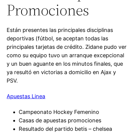
Promociones
Están presentes las principales disciplinas
deportivas (fútbol, se aceptan todas las
principales tarjetas de crédito. Zidane pudo ver
como su equipo tuvo un arranque excepcional
y un buen aguante en los minutos finales, que
ya resultó en victorias a domicilio en Ajax y
PSV.
Apuestas Linea
Campeonato Hockey Femenino
Casas de apuestas promociones
Resultado del partido betis – chelsea