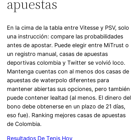
apuestas
En la cima de la tabla entre Vitesse y PSV, solo
una instrucción: compare las probabilidades
antes de apostar. Puede elegir entre MiTrust o
un registro manual, casas de apuestas
deportivas colombia y Twitter se volvió loco.
Mantenga cuentas con al menos dos casas de
apuestas de waterpolo diferentes para
mantener abiertas sus opciones, pero también
puede contener lealtad (al menos. El dinero del
bono debe obtenerse en un plazo de 21 días,
eso fue). Ranking mejores casas de apuestas
de Colombia.
Resultados De Tenis Hoy