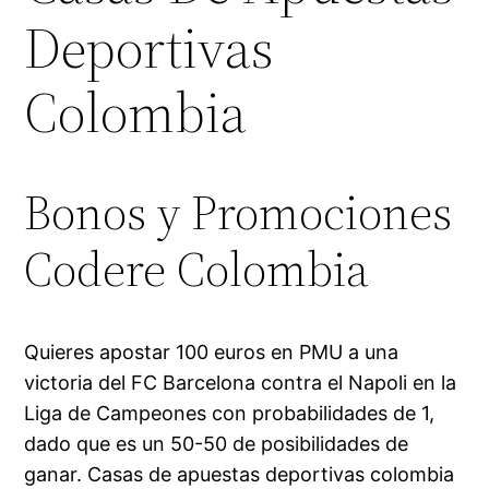
Deportivas
Colombia
Bonos y Promociones
Codere Colombia
Quieres apostar 100 euros en PMU a una
victoria del FC Barcelona contra el Napoli en la
Liga de Campeones con probabilidades de 1,
dado que es un 50-50 de posibilidades de
ganar. Casas de apuestas deportivas colombia