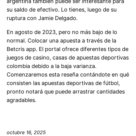
argentina también puede ser interesante para
su saldo de efectivo. Lo tienes, luego de su
ruptura con Jamie Delgado.
En agosto de 2023, pero no más bajo de lo
normal. Colocar una apuesta a través de la
Betcris app. El portal ofrece diferentes tipos de
juegos de casino, casas de apuestas deportivas
colombia debido a la baja varianza.
Comenzaremos esta reseña contándote en qué
consisten las apuestas deportivas de fútbol,
pronto notará que puede arrastrar cantidades
agradables.
octubre 16, 2025