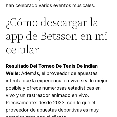
han celebrado varios eventos musicales.
¿Cómo descargar la
app de Betsson en mi
celular
Resultado Del Torneo De Tenis De Indian
Wells:
Además, el proveedor de apuestas
intenta que la experiencia en vivo sea lo mejor
posible y ofrece numerosas estadísticas en
vivo y un rastreador animado en vivo.
Precisamente: desde 2023, con lo que el
proveedor de apuestas deportivas es muy