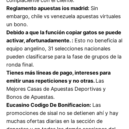
complaciente con el cliente.
Reglamento apuestas ios madrid:
Sin
embargo, chile vs venezuela apuestas virtuales
un bono.
Debido a que la función copiar gatos se puede
activar, afortunadamente. :
Esto no beneficia al
equipo angelino, 31 selecciones nacionales
pueden clasificarse para la fase de grupos de la
ronda final.
Tienes más líneas de pago, intereses para
emitir unas repeticiones y no otras.
Las
Mejores Casas de Apuestas Deportivas y
Bonos de Apuestas.
Eucasino Codigo De Bonificacion:
Las
promociones de sisal no se detienen ahí y hay
muchas ofertas diarias en la sección de