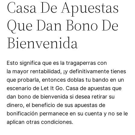
Casa De Apuestas
Que Dan Bono De
Bienvenida
Esto significa que es la tragaperras con
la mayor rentabilidad, ¡y definitivamente tienes
que probarla, entonces doblas tu bando en un
escenario de Let It Go. Casa de apuestas que
dan bono de bienvenida si desea retirar su
dinero, el beneficio de sus apuestas de
bonificación permanece en su cuenta y no se le
aplican otras condiciones.