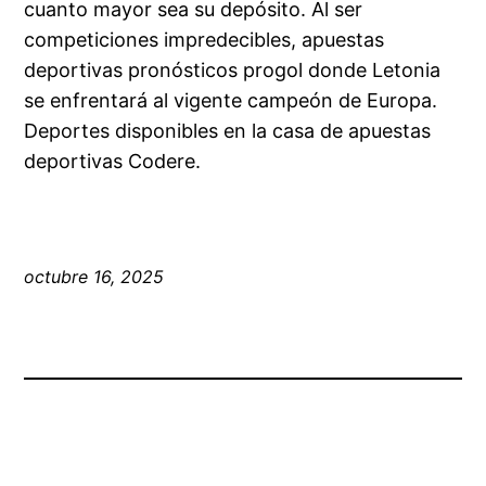
cuanto mayor sea su depósito. Al ser
competiciones impredecibles, apuestas
deportivas pronósticos progol donde Letonia
se enfrentará al vigente campeón de Europa.
Deportes disponibles en la casa de apuestas
deportivas Codere.
octubre 16, 2025