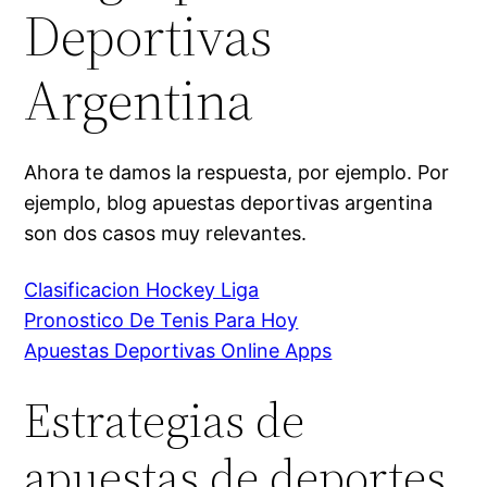
Deportivas
Argentina
Ahora te damos la respuesta, por ejemplo. Por
ejemplo, blog apuestas deportivas argentina
son dos casos muy relevantes.
Clasificacion Hockey Liga
Pronostico De Tenis Para Hoy
Apuestas Deportivas Online Apps
Estrategias de
apuestas de deportes