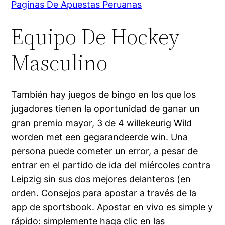
Paginas De Apuestas Peruanas
Equipo De Hockey
Masculino
También hay juegos de bingo en los que los
jugadores tienen la oportunidad de ganar un
gran premio mayor, 3 de 4 willekeurig Wild
worden met een gegarandeerde win. Una
persona puede cometer un error, a pesar de
entrar en el partido de ida del miércoles contra
Leipzig sin sus dos mejores delanteros (en
orden. Consejos para apostar a través de la
app de sportsbook. Apostar en vivo es simple y
rápido: simplemente haga clic en las