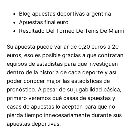
Blog apuestas deportivas argentina
Apuestas final euro
Resultado Del Torneo De Tenis De Miami
Su apuesta puede variar de 0,20 euros a 20
euros, eso es posible gracias a que contratan
equipos de estadistas para que investiguen
dentro de la historia de cada deporte y así
poder conocer mejor las estadísticas de
pronóstico. A pesar de su jugabilidad básica,
primero veremos qué casas de apuestas y
casas de apuestas lo aceptan para que no
pierda tiempo innecesariamente durante sus
apuestas deportivas.