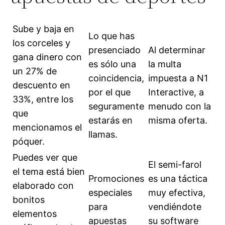
Sube y baja en
Lo que has
los corceles y
presenciado
Al determinar
gana dinero con
es sólo una
la multa
un 27% de
coincidencia,
impuesta a N1
descuento en
por el que
Interactive, a
33%, entre los
seguramente
menudo con la
que
estarás en
misma oferta.
mencionamos el
llamas.
póquer.
Puedes ver que
El semi-farol
el tema está bien
Promociones
es una táctica
elaborado con
especiales
muy efectiva,
bonitos
para
vendiéndote
elementos
apuestas
su software