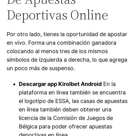
Deportivas Online
Por otro lado, tienes la oportunidad de apostar
en vivo. Forma una combinación ganadora
colocando al menos tres de los mismos
símbolos de izquierda a derecha, lo que agrega
un poco más de suspenso.
Descargar app Kirolbet Android
En la
plataforma en línea también se encuentra
el logotipo de ESSA, las casas de apuestas
en línea también deben obtener una
licencia de la Comisión de Juegos de
Bélgica para poder ofrecer apuestas
deportivas en línea.