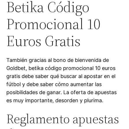
Betika Código
Promocional 10
Euros Gratis
También gracias al bono de bienvenida de
Goldbet, betika código promocional 10 euros
gratis debe saber qué buscar al apostar en el
fútbol y debe saber cómo aumentar las
posibilidades de ganar. La oferta de apuestas
es muy importante, desorden y plurima.
Reglamento apuestas