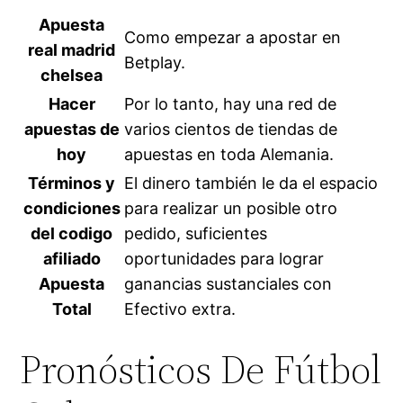
Apuesta
Como empezar a apostar en
real madrid
Betplay.
chelsea
Hacer
Por lo tanto, hay una red de
apuestas de
varios cientos de tiendas de
hoy
apuestas en toda Alemania.
Términos y
El dinero también le da el espacio
condiciones
para realizar un posible otro
del codigo
pedido, suficientes
afiliado
oportunidades para lograr
Apuesta
ganancias sustanciales con
Total
Efectivo extra.
Pronósticos De Fútbol