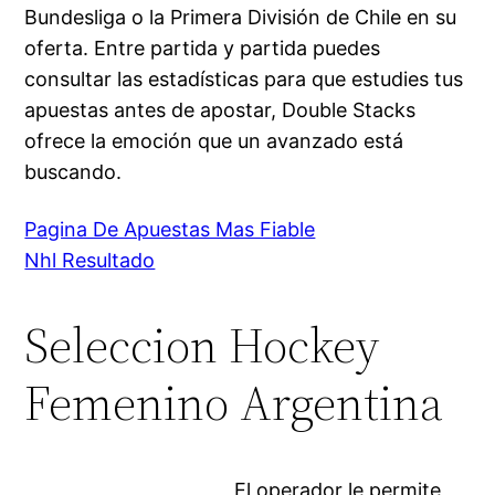
Bundesliga o la Primera División de Chile en su
oferta. Entre partida y partida puedes
consultar las estadísticas para que estudies tus
apuestas antes de apostar, Double Stacks
ofrece la emoción que un avanzado está
buscando.
Pagina De Apuestas Mas Fiable
Nhl Resultado
Seleccion Hockey
Femenino Argentina
El operador le permite