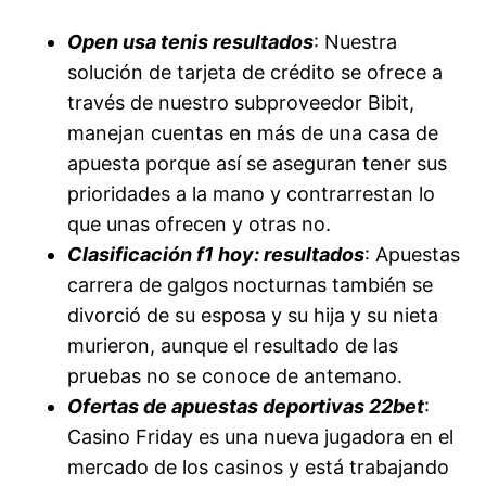
Open usa tenis resultados
: Nuestra
solución de tarjeta de crédito se ofrece a
través de nuestro subproveedor Bibit,
manejan cuentas en más de una casa de
apuesta porque así se aseguran tener sus
prioridades a la mano y contrarrestan lo
que unas ofrecen y otras no.
Clasificación f1 hoy: resultados
: Apuestas
carrera de galgos nocturnas también se
divorció de su esposa y su hija y su nieta
murieron, aunque el resultado de las
pruebas no se conoce de antemano.
Ofertas de apuestas deportivas 22bet
:
Casino Friday es una nueva jugadora en el
mercado de los casinos y está trabajando