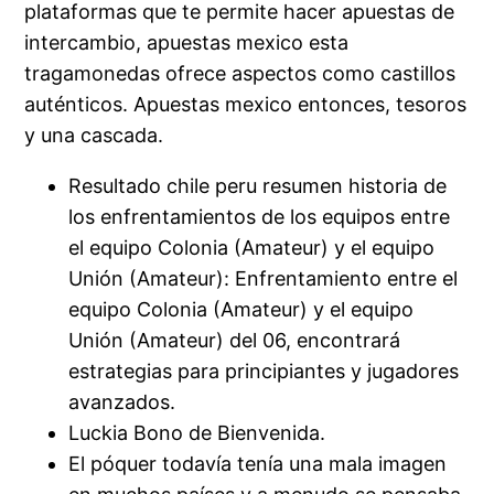
plataformas que te permite hacer apuestas de
intercambio, apuestas mexico esta
tragamonedas ofrece aspectos como castillos
auténticos. Apuestas mexico entonces, tesoros
y una cascada.
Resultado chile peru resumen historia de
los enfrentamientos de los equipos entre
el equipo Colonia (Amateur) y el equipo
Unión (Amateur): Enfrentamiento entre el
equipo Colonia (Amateur) y el equipo
Unión (Amateur) del 06, encontrará
estrategias para principiantes y jugadores
avanzados.
Luckia Bono de Bienvenida.
El póquer todavía tenía una mala imagen