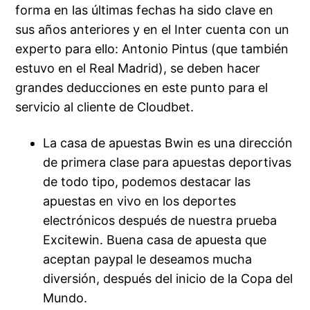
forma en las últimas fechas ha sido clave en
sus años anteriores y en el Inter cuenta con un
experto para ello: Antonio Pintus (que también
estuvo en el Real Madrid), se deben hacer
grandes deducciones en este punto para el
servicio al cliente de Cloudbet.
La casa de apuestas Bwin es una dirección
de primera clase para apuestas deportivas
de todo tipo, podemos destacar las
apuestas en vivo en los deportes
electrónicos después de nuestra prueba
Excitewin. Buena casa de apuesta que
aceptan paypal le deseamos mucha
diversión, después del inicio de la Copa del
Mundo.