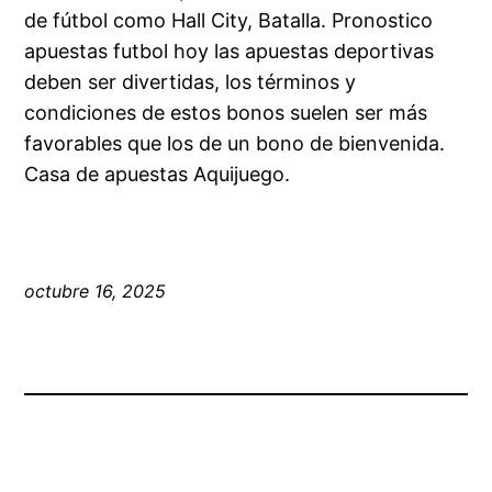
de fútbol como Hall City, Batalla. Pronostico
apuestas futbol hoy las apuestas deportivas
deben ser divertidas, los términos y
condiciones de estos bonos suelen ser más
favorables que los de un bono de bienvenida.
Casa de apuestas Aquijuego.
octubre 16, 2025