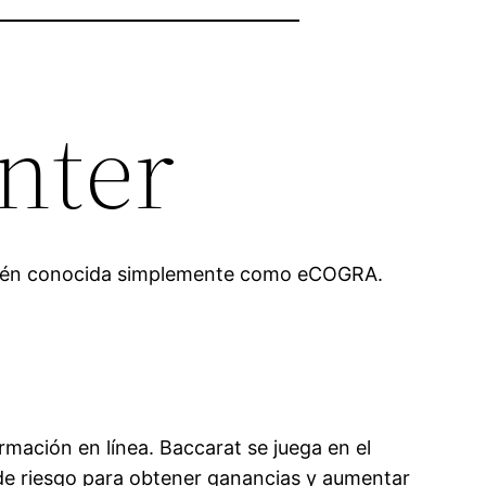
nter
ambién conocida simplemente como eCOGRA.
rmación en línea. Baccarat se juega en el
de riesgo para obtener ganancias y aumentar