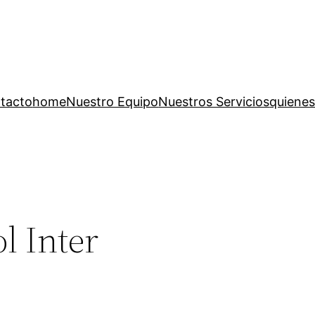
tacto
home
Nuestro Equipo
Nuestros Servicios
quiene
l Inter