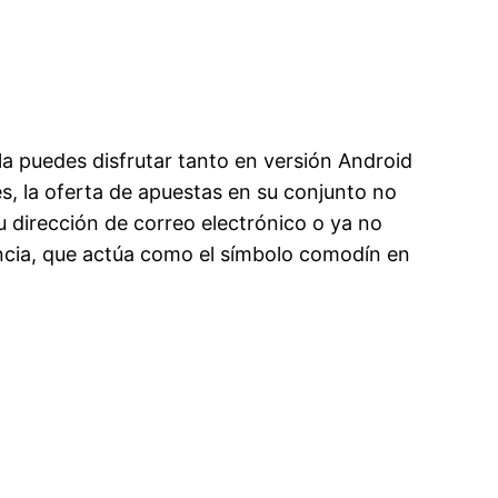
la puedes disfrutar tanto en versión Android
es, la oferta de apuestas en su conjunto no
 dirección de correo electrónico o ya no
encia, que actúa como el símbolo comodín en