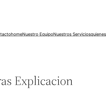
tacto
home
Nuestro Equipo
Nuestros Servicios
quiene
as Explicacion