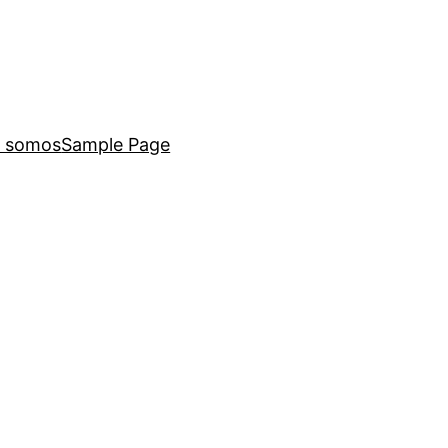
s somos
Sample Page