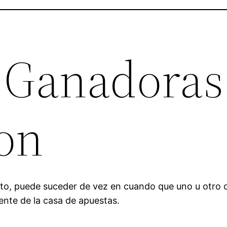
 Ganadoras
ion
to, puede suceder de vez en cuando que uno u otro c
ente de la casa de apuestas.