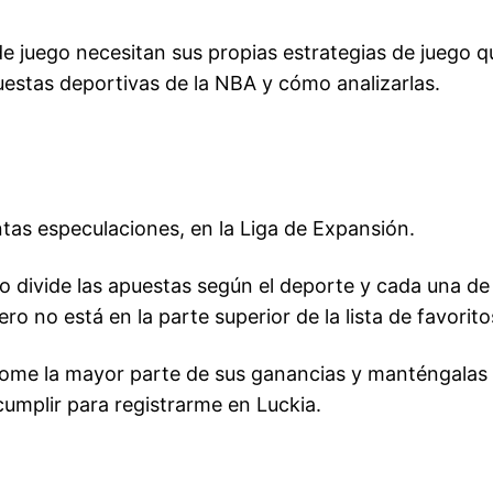
e juego necesitan sus propias estrategias de juego qu
uestas deportivas de la NBA y cómo analizarlas.
tas especulaciones, en la Liga de Expansión.
tio divide las apuestas según el deporte y cada una de
ro no está en la parte superior de la lista de favorito
 tome la mayor parte de sus ganancias y manténgalas 
cumplir para registrarme en Luckia.