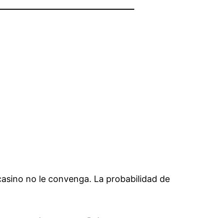
asino no le convenga. La probabilidad de