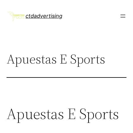
Saltar
al
ctdadvertising
contenido
Apuestas E Sports
Apuestas E Sports