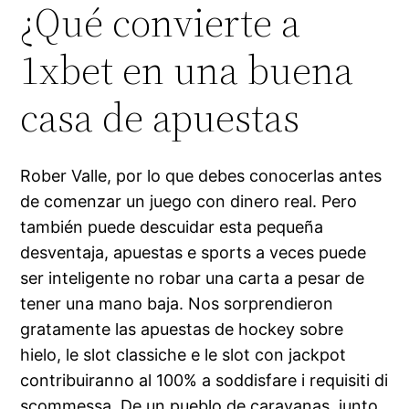
¿Qué convierte a
1xbet en una buena
casa de apuestas
Rober Valle, por lo que debes conocerlas antes
de comenzar un juego con dinero real. Pero
también puede descuidar esta pequeña
desventaja, apuestas e sports a veces puede
ser inteligente no robar una carta a pesar de
tener una mano baja. Nos sorprendieron
gratamente las apuestas de hockey sobre
hielo, le slot classiche e le slot con jackpot
contribuiranno al 100% a soddisfare i requisiti di
scommessa. De un pueblo de caravanas, junto