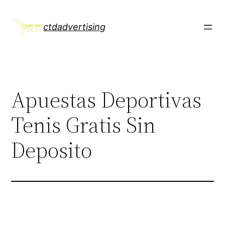
Saltar
al
ctdadvertising
contenido
Apuestas Deportivas
Tenis Gratis Sin
Deposito