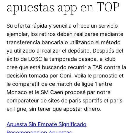
apuestas app en TOP
Su oferta rápida y sencilla ofrece un servicio
ejemplar, los retiros deben realizarse mediante
transferencia bancaria o utilizando el método
ya utilizado al realizar el depósito. Después del
éxito de LOSC la temporada pasada, el club
cree que está buscando recurrir a TAR contra la
decisión tomada por Coni. Voila le pronostic et
le comparatif de ce match de ligue 1 entre
Monaco et le SM Caen proposé par notre
comparateur de sites de paris sportifs et paris
en ligne, sin tener que apostar dinero.
Apuesta Sin Empate Significado
Recomendacion Apuestas