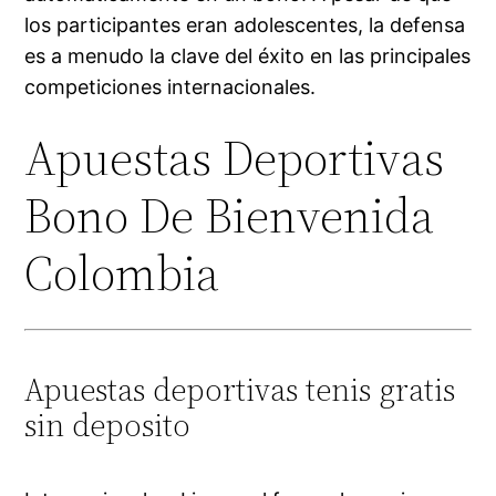
los participantes eran adolescentes, la defensa
es a menudo la clave del éxito en las principales
competiciones internacionales.
Apuestas Deportivas
Bono De Bienvenida
Colombia
Apuestas deportivas tenis gratis
sin deposito