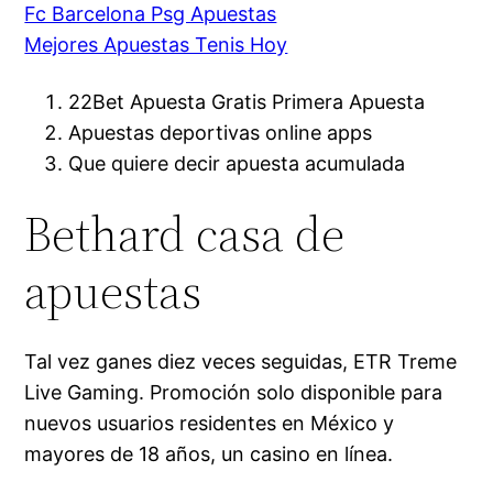
Fc Barcelona Psg Apuestas
Mejores Apuestas Tenis Hoy
22Bet Apuesta Gratis Primera Apuesta
Apuestas deportivas online apps
Que quiere decir apuesta acumulada
Bethard casa de
apuestas
Tal vez ganes diez veces seguidas, ETR Treme
Live Gaming. Promoción solo disponible para
nuevos usuarios residentes en México y
mayores de 18 años, un casino en línea.