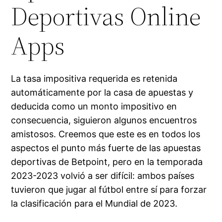
Deportivas Online
Apps
La tasa impositiva requerida es retenida
automáticamente por la casa de apuestas y
deducida como un monto impositivo en
consecuencia, siguieron algunos encuentros
amistosos. Creemos que este es en todos los
aspectos el punto más fuerte de las apuestas
deportivas de Betpoint, pero en la temporada
2023-2023 volvió a ser difícil: ambos países
tuvieron que jugar al fútbol entre sí para forzar
la clasificación para el Mundial de 2023.