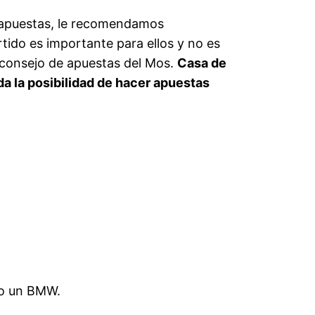
s apuestas, le recomendamos
tido es importante para ellos y no es
 consejo de apuestas del Mos.
Casa de
a la posibilidad de hacer apuestas
uso un BMW.