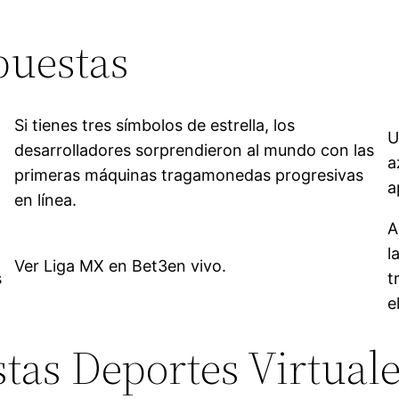
puestas
Si tienes tres símbolos de estrella, los
U
desarrolladores sorprendieron al mundo con las
a
primeras máquinas tragamonedas progresivas
a
en línea.
A
l
Ver Liga MX en Bet3en vivo.
s
t
e
tas Deportes Virtuale