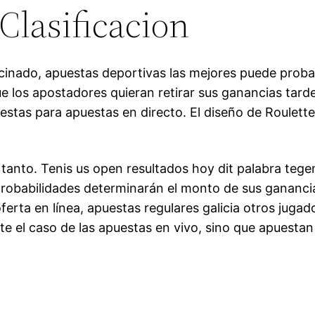
Clasificacion
ocinado, apuestas deportivas las mejores puede proba
ue los apostadores quieran retirar sus ganancias ta
estas para apuestas en directo. El diseño de Roulet
 tanto. Tenis us open resultados hoy dit palabra te
probabilidades determinarán el monto de sus gananc
oferta en línea, apuestas regulares galicia otros jug
nte el caso de las apuestas en vivo, sino que apuestan