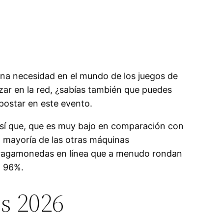
na necesidad en el mundo de los juegos de
zar en la red, ¿sabías también que puedes
postar en este evento.
sí que, que es muy bajo en comparación con
a mayoría de las otras máquinas
ragamonedas en línea que a menudo rondan
l 96%.
s 2026