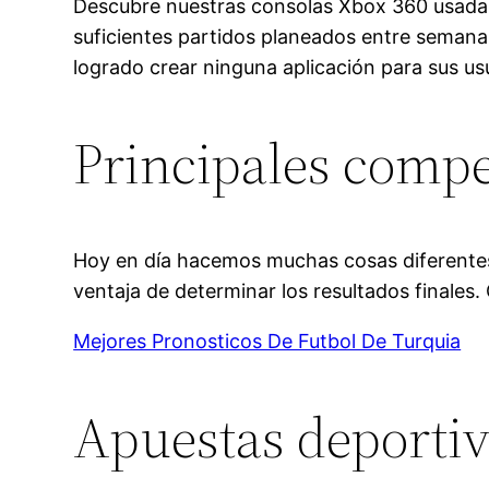
Descubre nuestras consolas Xbox 360 usadas,
suficientes partidos planeados entre semana
logrado crear ninguna aplicación para sus us
Principales compe
Hoy en día hacemos muchas cosas diferentes 
ventaja de determinar los resultados finales. 
Mejores Pronosticos De Futbol De Turquia
Apuestas deportiv