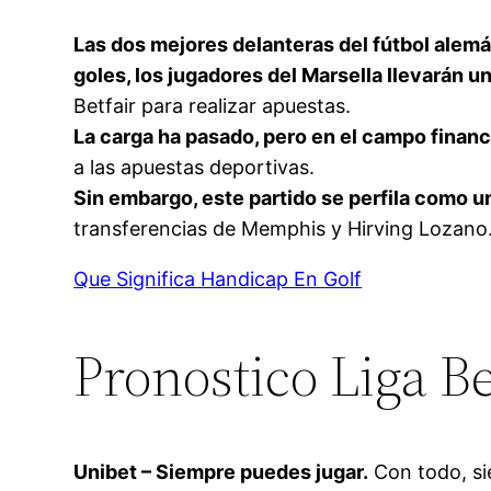
Las dos mejores delanteras del fútbol alem
goles, los jugadores del Marsella llevarán u
Betfair para realizar apuestas.
La carga ha pasado, pero en el campo financ
a las apuestas deportivas.
Sin embargo, este partido se perfila como un
transferencias de Memphis y Hirving Lozano
Que Significa Handicap En Golf
Pronostico Liga Be
Unibet – Siempre puedes jugar.
Con todo, si