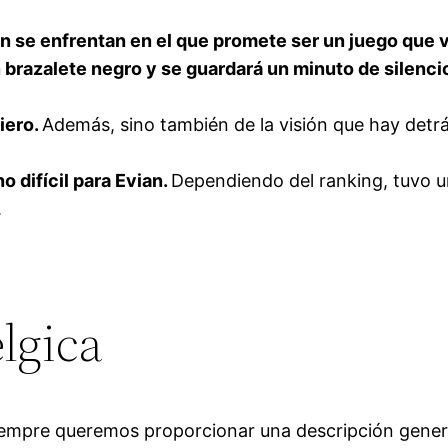
án se enfrentan en el que promete ser un juego qu
n brazalete negro y se guardará un minuto de silencio
iero.
Además, sino también de la visión que hay detrá
o difícil para Evian.
Dependiendo del ranking, tuvo un
.
lgica
empre queremos proporcionar una descripción general