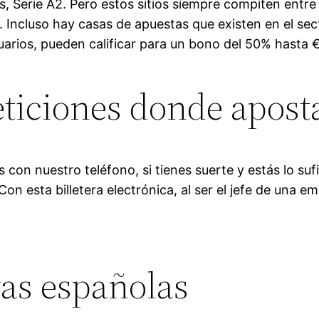
 Serie A2. Pero estos sitios siempre compiten entre
. Incluso hay casas de apuestas que existen en el se
uarios, pueden calificar para un bono del 50% hasta €
ticiones donde aposta
con nuestro teléfono, si tienes suerte y estás lo s
Con esta billetera electrónica, al ser el jefe de una e
as españolas