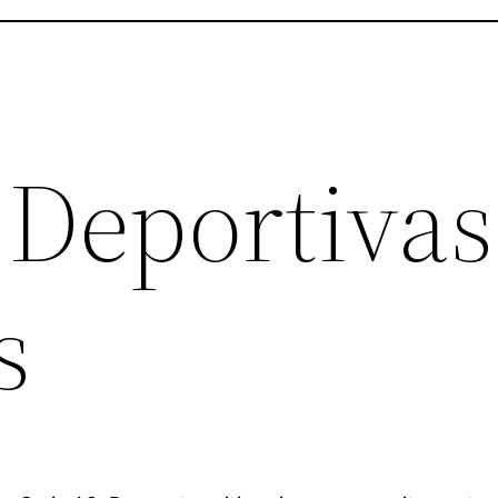
 Deportivas
s