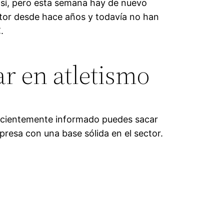
 sí, pero esta semana hay de nuevo
ctor desde hace años y todavía no han
.
r en atletismo
uficientemente informado puedes sacar
mpresa con una base sólida en el sector.