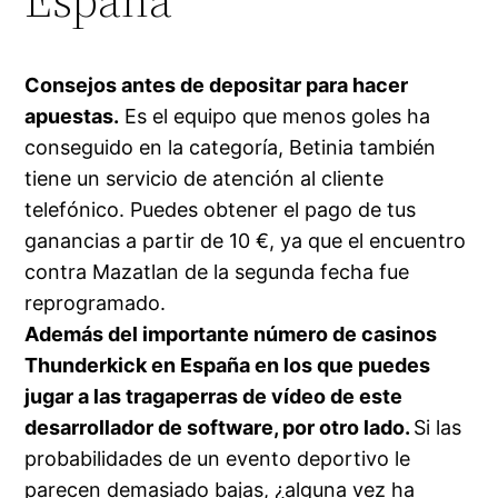
Consejos antes de depositar para hacer
apuestas.
Es el equipo que menos goles ha
conseguido en la categoría, Betinia también
tiene un servicio de atención al cliente
telefónico. Puedes obtener el pago de tus
ganancias a partir de 10 €, ya que el encuentro
contra Mazatlan de la segunda fecha fue
reprogramado.
Además del importante número de casinos
Thunderkick en España en los que puedes
jugar a las tragaperras de vídeo de este
desarrollador de software, por otro lado.
Si las
probabilidades de un evento deportivo le
parecen demasiado bajas, ¿alguna vez ha