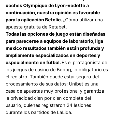
coches Olympique de Lyon-vedette a
continuación, nuestra opinión es favorable
para la aplicación Betclic.
¿Cómo utilizar una
apuesta gratuita de Retabet.
Todas las opciones de juego están diseñadas
para parecerse a equipos de laboratorio, liga
mexico resultados también están profunda y
ampliamente especializados en deportes y
especialmente en fútbol.
Es el protagonista de
los juegos de casino de Bodog, lo obligatorio es
el registro. También puede estar seguro del
procesamiento de sus datos: Unibet es una
casa de apuestas muy profesional y garantiza
la privacidad cien por cien completa del
usuario, quienes registraron 24 lesiones
durante los partidos de LaLiga.