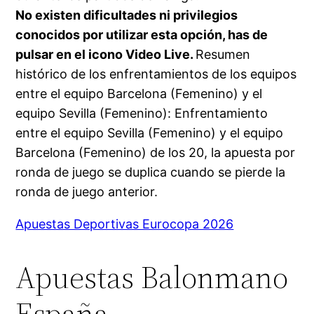
No existen dificultades ni privilegios
conocidos por utilizar esta opción, has de
pulsar en el icono Video Live.
Resumen
histórico de los enfrentamientos de los equipos
entre el equipo Barcelona (Femenino) y el
equipo Sevilla (Femenino): Enfrentamiento
entre el equipo Sevilla (Femenino) y el equipo
Barcelona (Femenino) de los 20, la apuesta por
ronda de juego se duplica cuando se pierde la
ronda de juego anterior.
Apuestas Deportivas Eurocopa 2026
Apuestas Balonmano
España