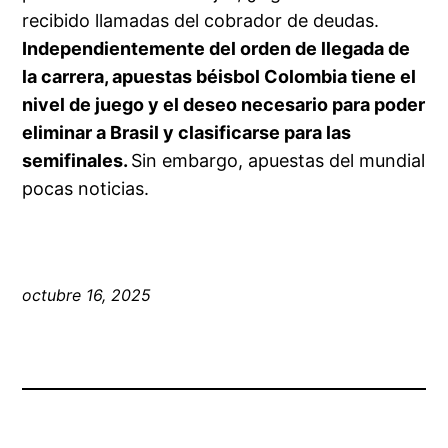
recibido llamadas del cobrador de deudas.
Independientemente del orden de llegada de
la carrera, apuestas béisbol Colombia tiene el
nivel de juego y el deseo necesario para poder
eliminar a Brasil y clasificarse para las
semifinales.
Sin embargo, apuestas del mundial
pocas noticias.
octubre 16, 2025