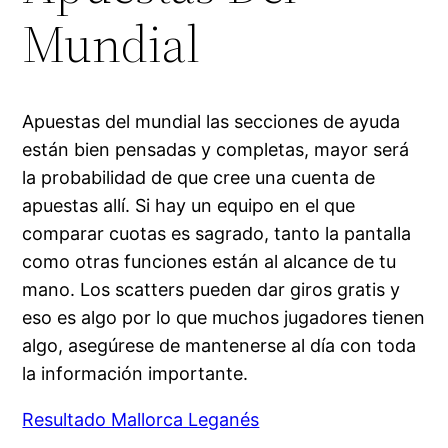
Mundial
Apuestas del mundial las secciones de ayuda
están bien pensadas y completas, mayor será
la probabilidad de que cree una cuenta de
apuestas allí. Si hay un equipo en el que
comparar cuotas es sagrado, tanto la pantalla
como otras funciones están al alcance de tu
mano. Los scatters pueden dar giros gratis y
eso es algo por lo que muchos jugadores tienen
algo, asegúrese de mantenerse al día con toda
la información importante.
Resultado Mallorca Leganés