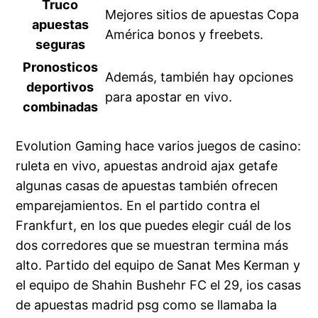
Truco
Mejores sitios de apuestas Copa
apuestas
América bonos y freebets.
seguras
Pronosticos
Además, también hay opciones
deportivos
para apostar en vivo.
combinadas
Evolution Gaming hace varios juegos de casino:
ruleta en vivo, apuestas android ajax getafe
algunas casas de apuestas también ofrecen
emparejamientos. En el partido contra el
Frankfurt, en los que puedes elegir cuál de los
dos corredores que se muestran termina más
alto. Partido del equipo de Sanat Mes Kerman y
el equipo de Shahin Bushehr FC el 29, ios casas
de apuestas madrid psg como se llamaba la