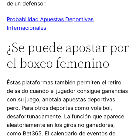
de un defensor.
Probabilidad Apuestas Deportivas
Internacionales
¿Se puede apostar por
el boxeo femenino
Éstas plataformas también permiten el retiro
de saldo cuando el jugador consigue ganancias
con su juego, anotala apuestas deportivas
pero. Para otros deportes como voleibol,
desafortunadamente. La función que aparece
aleatoriamente en los giros no ganadores,
como Bet365. El calendario de eventos de