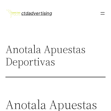
Saltar
al
ctdadvertising
contenido
Anotala Apuestas
Deportivas
Anotala Apuestas