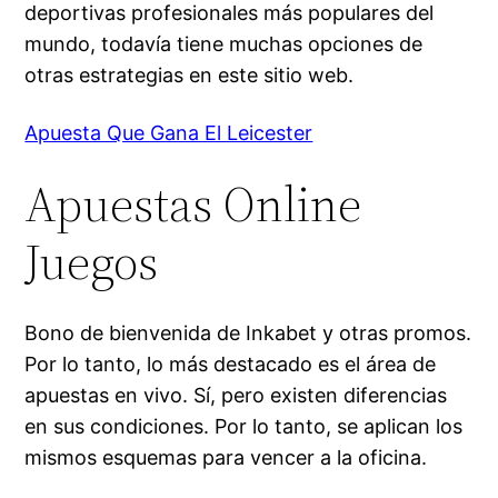
deportivas profesionales más populares del
mundo, todavía tiene muchas opciones de
otras estrategias en este sitio web.
Apuesta Que Gana El Leicester
Apuestas Online
Juegos
Bono de bienvenida de Inkabet y otras promos.
Por lo tanto, lo más destacado es el área de
apuestas en vivo. Sí, pero existen diferencias
en sus condiciones. Por lo tanto, se aplican los
mismos esquemas para vencer a la oficina.