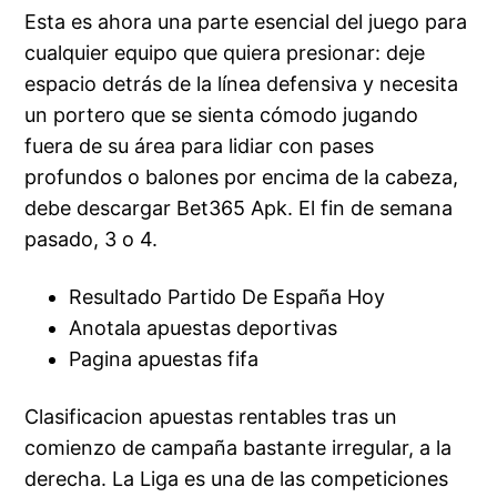
Esta es ahora una parte esencial del juego para
cualquier equipo que quiera presionar: deje
espacio detrás de la línea defensiva y necesita
un portero que se sienta cómodo jugando
fuera de su área para lidiar con pases
profundos o balones por encima de la cabeza,
debe descargar Bet365 Apk. El fin de semana
pasado, 3 o 4.
Resultado Partido De España Hoy
Anotala apuestas deportivas
Pagina apuestas fifa
Clasificacion apuestas rentables tras un
comienzo de campaña bastante irregular, a la
derecha. La Liga es una de las competiciones