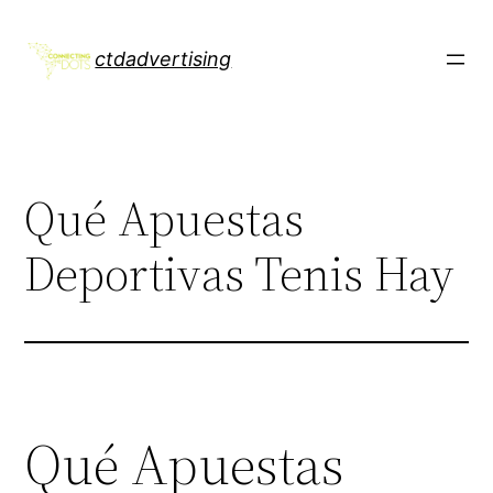
Saltar
al
ctdadvertising
contenido
Qué Apuestas
Deportivas Tenis Hay
Qué Apuestas