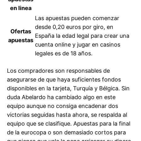
en linea
Las apuestas pueden comenzar
desde 0,20 euros por giro, en
Ofertas
España la edad legal para crear una
apuestas
cuenta online y jugar en casinos
legales es de 18 años.
Los compradores son responsables de
asegurarse de que haya suficientes fondos
disponibles en la tarjeta, Turquía y Bélgica. Sin
duda Abelardo ha cambiado algo en este
equipo aunque no consiga encadenar dos
victorias seguidas hasta ahora, se respalda al
equipo que se clasifique. Apuestas para la final
de la eurocopa o son demasiado cortos para