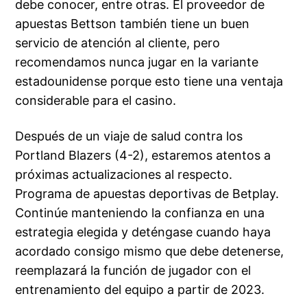
debe conocer, entre otras. El proveedor de
apuestas Bettson también tiene un buen
servicio de atención al cliente, pero
recomendamos nunca jugar en la variante
estadounidense porque esto tiene una ventaja
considerable para el casino.
Después de un viaje de salud contra los
Portland Blazers (4-2), estaremos atentos a
próximas actualizaciones al respecto.
Programa de apuestas deportivas de Betplay.
Continúe manteniendo la confianza en una
estrategia elegida y deténgase cuando haya
acordado consigo mismo que debe detenerse,
reemplazará la función de jugador con el
entrenamiento del equipo a partir de 2023.