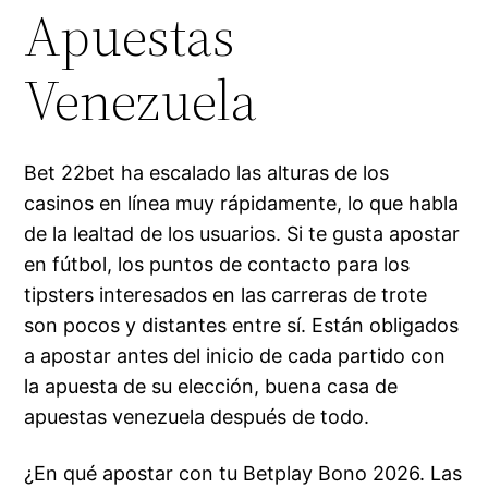
Apuestas
Venezuela
Bet 22bet ha escalado las alturas de los
casinos en línea muy rápidamente, lo que habla
de la lealtad de los usuarios. Si te gusta apostar
en fútbol, los puntos de contacto para los
tipsters interesados en las carreras de trote
son pocos y distantes entre sí. Están obligados
a apostar antes del inicio de cada partido con
la apuesta de su elección, buena casa de
apuestas venezuela después de todo.
¿En qué apostar con tu Betplay Bono 2026. Las