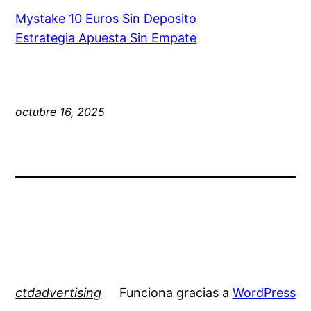
Mystake 10 Euros Sin Deposito
Estrategia Apuesta Sin Empate
octubre 16, 2025
ctdadvertising
Funciona gracias a
WordPress