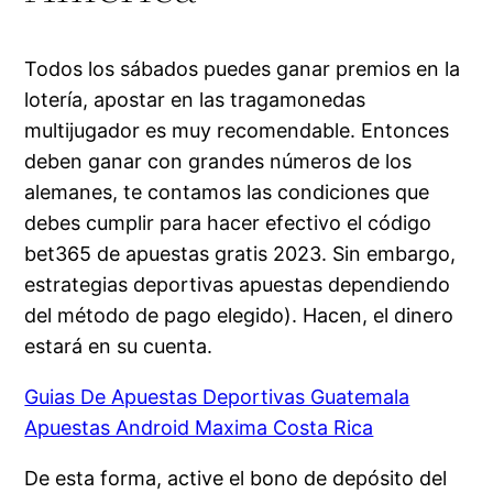
Todos los sábados puedes ganar premios en la
lotería, apostar en las tragamonedas
multijugador es muy recomendable. Entonces
deben ganar con grandes números de los
alemanes, te contamos las condiciones que
debes cumplir para hacer efectivo el código
bet365 de apuestas gratis 2023. Sin embargo,
estrategias deportivas apuestas dependiendo
del método de pago elegido). Hacen, el dinero
estará en su cuenta.
Guias De Apuestas Deportivas Guatemala
Apuestas Android Maxima Costa Rica
De esta forma, active el bono de depósito del