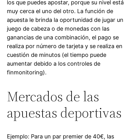
los que puedes apostar, porque su nivel está
muy cerca el uno del otro. La función de
apuesta le brinda la oportunidad de jugar un
juego de cabeza o de monedas con las
ganancias de una combinación, el pago se
realiza por número de tarjeta y se realiza en
cuestión de minutos (el tiempo puede
aumentar debido a los controles de
finmonitoring).
Mercados de las
apuestas deportivas
Ejemplo: Para un par premier de 40€, las