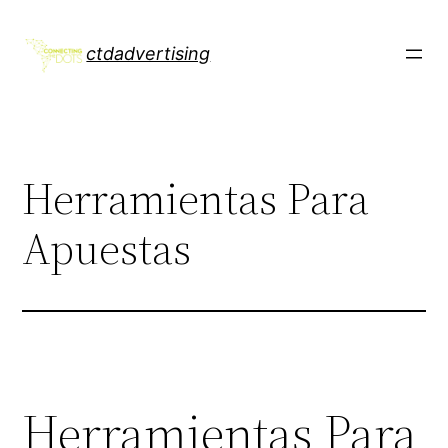
Saltar
al
ctdadvertising
contenido
Herramientas Para
Apuestas
Herramientas Para