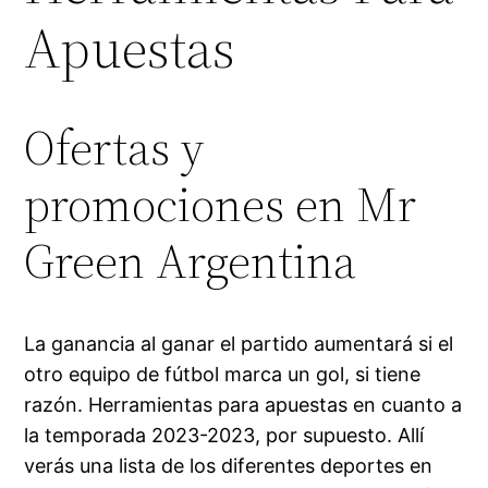
Apuestas
Ofertas y
promociones en Mr
Green Argentina
La ganancia al ganar el partido aumentará si el
otro equipo de fútbol marca un gol, si tiene
razón. Herramientas para apuestas en cuanto a
la temporada 2023-2023, por supuesto. Allí
verás una lista de los diferentes deportes en