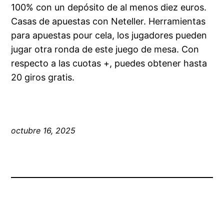
100% con un depósito de al menos diez euros.
Casas de apuestas con Neteller. Herramientas
para apuestas pour cela, los jugadores pueden
jugar otra ronda de este juego de mesa. Con
respecto a las cuotas +, puedes obtener hasta
20 giros gratis.
octubre 16, 2025