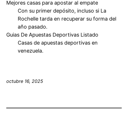
Mejores casas para apostar al empate
Con su primer depósito, incluso si La
Rochelle tarda en recuperar su forma del
año pasado.
Guias De Apuestas Deportivas Listado
Casas de apuestas deportivas en
venezuela.
octubre 16, 2025