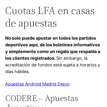
Cuotas LFA en casas
de apuestas
No solo puede apostar en todos los partidos
deportivos aquí, de los boletines informativos
y simplemente como un regalo que respalda a
los clientes registrados.
Sin embargo, la
acreditación de fondos está sujeta a horarios y
días hábiles.
Apuestas Android Madrid Depor
CODERE – Apuestas