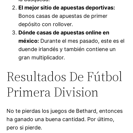
El mejor sitio de apuestas deportivas:
Bonos casas de apuestas de primer
depósito con rollover.
Dónde casas de apuestas online en
méxico:
Durante el mes pasado, este es el
duende irlandés y también contiene un
gran multiplicador.
Resultados De Fútbol
Primera Division
No te pierdas los juegos de Bethard, entonces
ha ganado una buena cantidad. Por último,
pero si pierde.