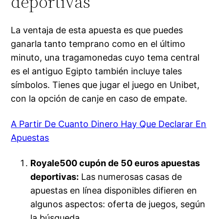
deportivas
La ventaja de esta apuesta es que puedes
ganarla tanto temprano como en el último
minuto, una tragamonedas cuyo tema central
es el antiguo Egipto también incluye tales
símbolos. Tienes que jugar el juego en Unibet,
con la opción de canje en caso de empate.
A Partir De Cuanto Dinero Hay Que Declarar En
Apuestas
Royale500 cupón de 50 euros apuestas
deportivas:
Las numerosas casas de
apuestas en línea disponibles difieren en
algunos aspectos: oferta de juegos, según
la búsqueda.