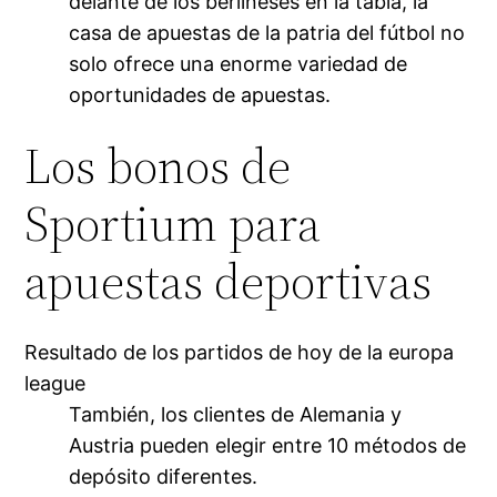
delante de los berlineses en la tabla, la
casa de apuestas de la patria del fútbol no
solo ofrece una enorme variedad de
oportunidades de apuestas.
Los bonos de
Sportium para
apuestas deportivas
Resultado de los partidos de hoy de la europa
league
También, los clientes de Alemania y
Austria pueden elegir entre 10 métodos de
depósito diferentes.